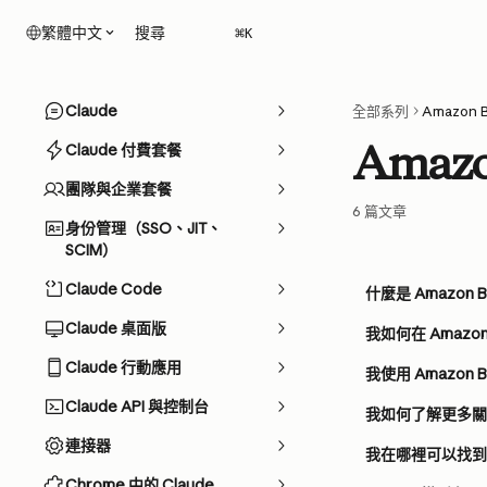
跳至主要內容
搜尋
繁體中文
⌘
K
Claude
全部系列
Amazon 
Amazo
Claude 付費套餐
團隊與企業套餐
6 篇文章
身份管理（SSO、JIT、
SCIM）
Claude Code
什麼是 Amazon B
Claude 桌面版
我如何在 Amazon
Claude 行動應用
我使用 Amazon
Claude API 與控制台
我如何了解更多關於 
連接器
我在哪裡可以找到 Am
Chrome 中的 Claude