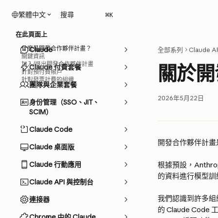
跳至主要內容
搜尋
繁體中文
⌘
K
在此頁面上
什麼是開發合作夥伴計畫？
Claude
全部系列
Claude 
關鍵資訊
加入/退出開發合作夥伴計畫
關於開
Claude 付費套餐
針對預付費帳戶
針對發票計費的組織
團隊與企業套餐
2026年5月22日
身份管理（SSO、JIT、
SCIM）
Claude Code
開發合作夥伴計畫是
Claude 桌面版
Claude 行動應用
根據預設，Anthro
的資料進行模型訓
Claude API 與控制台
我們認識到許多組
連接器
的 Claude 
Chrome 中的 Claude