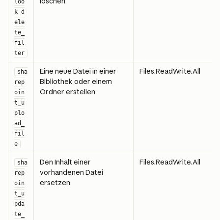
löschen
loo
k_d
ele
te_
fil
ter
Eine neue Datei in einer 
Files.ReadWrite.All
sha
Bibliothek oder einem 
rep
Ordner erstellen
oin
t_u
plo
ad_
fil
e
Den Inhalt einer 
Files.ReadWrite.All
sha
vorhandenen Datei 
rep
ersetzen
oin
t_u
pda
te_