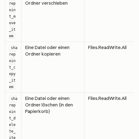
Ordner verschieben
rep
oin
t_m
ove
_it
em
Eine Datei oder einen 
Files.ReadWrite.All
sha
Ordner kopieren
rep
oin
t_c
opy
_it
em
Eine Datei oder einen 
Files.ReadWrite.All
sha
Ordner löschen (in den 
rep
Papierkorb)
oin
t_d
ele
te_
ite