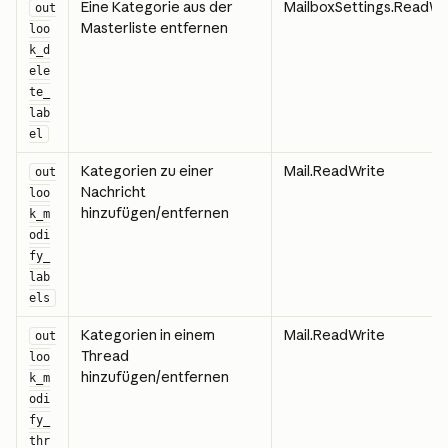
Eine Kategorie aus der 
MailboxSettings.ReadWr
out
Masterliste entfernen
loo
k_d
ele
te_
lab
el
Kategorien zu einer 
Mail.ReadWrite
out
Nachricht 
loo
hinzufügen/entfernen
k_m
odi
fy_
lab
els
Kategorien in einem 
Mail.ReadWrite
out
Thread 
loo
hinzufügen/entfernen
k_m
odi
fy_
thr