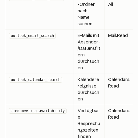
-Ordner 
All
nach 
Name 
suchen
E-Mails mit 
Mail.Read
outlook_email_search
Absender-
/Datumsfilt
ern 
durchsuch
en
Kalendere
Calendars.
outlook_calendar_search
reignisse 
Read
durchsuch
en
Verfügbar
Calendars.
find_meeting_availability
e 
Read
Besprechu
ngszeiten 
finden