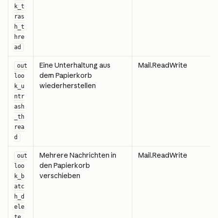
k_t
ras
h_t
hre
ad
Eine Unterhaltung aus 
Mail.ReadWrite
out
dem Papierkorb 
loo
wiederherstellen
k_u
ntr
ash
_th
rea
d
Mehrere Nachrichten in 
Mail.ReadWrite
out
den Papierkorb 
loo
verschieben
k_b
atc
h_d
ele
te_