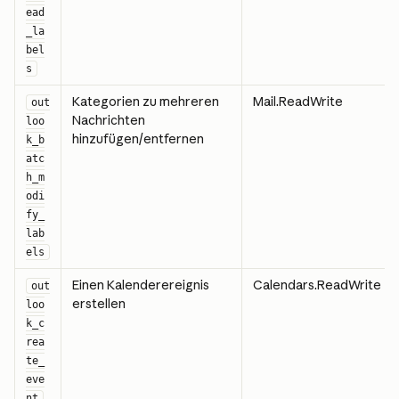
ead
_la
bel
s
Kategorien zu mehreren 
Mail.ReadWrite
out
Nachrichten 
loo
hinzufügen/entfernen
k_b
atc
h_m
odi
fy_
lab
els
Einen Kalenderereignis 
Calendars.ReadWrite
out
erstellen
loo
k_c
rea
te_
eve
nt