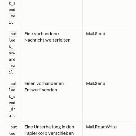
k_s
end
_ma
il
Eine vorhandene 
Mail.Send
out
Nachricht weiterleiten
loo
k_f
orw
ard
_ma
il
Einen vorhandenen 
Mail.Send
out
Entwurf senden
loo
k_s
end
_dr
aft
Eine Unterhaltung in den 
Mail.ReadWrite
out
Papierkorb verschieben
loo