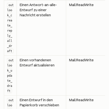
Einen Antwort-an-alle-
Mail.ReadWrite
out
Entwurf zu einer 
loo
Nachricht erstellen
k_c
rea
te_
rep
ly_
all
_dr
aft
Einen vorhandenen 
Mail.ReadWrite
out
Entwurf aktualisieren
loo
k_u
pda
te_
dra
ft
Einen Entwurf in den 
Mail.ReadWrite
out
Papierkorb verschieben
loo