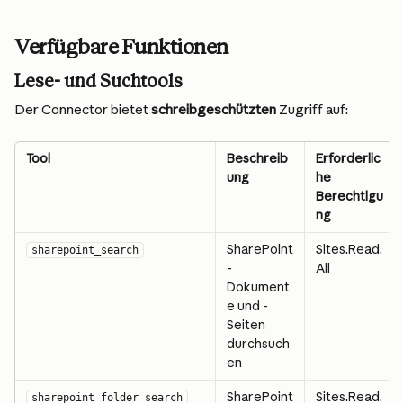
Verfügbare Funktionen
Lese- und Suchtools
Der Connector bietet 
schreibgeschützten
 Zugriff auf:
Tool
Beschreib
Erforderlic
ung
he 
Berechtigu
ng
SharePoint
Sites.Read.
sharepoint_search
-
All
Dokument
e und -
Seiten 
durchsuch
en
SharePoint
Sites.Read.
sharepoint_folder_search