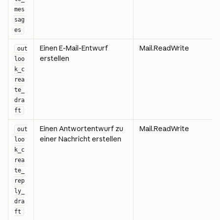
mes
sag
es
Einen E-Mail-Entwurf 
Mail.ReadWrite
out
erstellen
loo
k_c
rea
te_
dra
ft
Einen Antwortentwurf zu 
Mail.ReadWrite
out
einer Nachricht erstellen
loo
k_c
rea
te_
rep
ly_
dra
ft