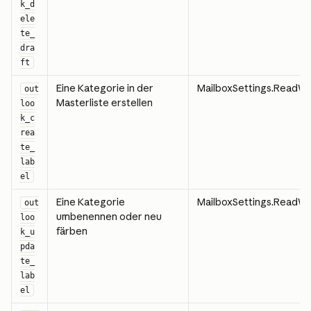
k_d
ele
te_
dra
ft
Eine Kategorie in der 
MailboxSettings.ReadWr
out
Masterliste erstellen
loo
k_c
rea
te_
lab
el
Eine Kategorie 
MailboxSettings.ReadWr
out
umbenennen oder neu 
loo
färben
k_u
pda
te_
lab
el