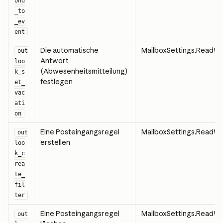
ond
_to
_ev
ent
Die automatische 
MailboxSettings.ReadWr
out
Antwort 
loo
(Abwesenheitsmitteilung) 
k_s
festlegen
et_
vac
ati
on
Eine Posteingangsregel 
MailboxSettings.ReadWr
out
erstellen
loo
k_c
rea
te_
fil
ter
Eine Posteingangsregel 
MailboxSettings.ReadWr
out