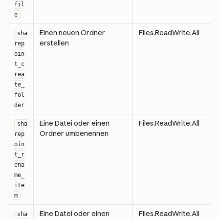
fil
e
Einen neuen Ordner 
Files.ReadWrite.All
sha
erstellen
rep
oin
t_c
rea
te_
fol
der
Eine Datei oder einen 
Files.ReadWrite.All
sha
Ordner umbenennen
rep
oin
t_r
ena
me_
ite
m
Eine Datei oder einen 
Files.ReadWrite.All
sha