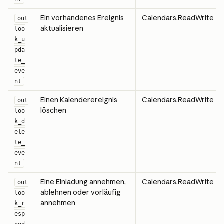
Ein vorhandenes Ereignis 
Calendars.ReadWrite
out
aktualisieren
loo
k_u
pda
te_
eve
nt
Einen Kalenderereignis 
Calendars.ReadWrite
out
löschen
loo
k_d
ele
te_
eve
nt
Eine Einladung annehmen, 
Calendars.ReadWrite
out
ablehnen oder vorläufig 
loo
annehmen
k_r
esp