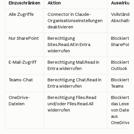
Einzuschränken
Aktion
Auswirkun
Alle Zugriffe
Connector in Claude-
Vollständig
Organisationseinstellungen 
Abschaltun
deaktivieren
Nur SharePoint
Berechtigung 
Blockiert 
Sites.Read.All in Entra 
SharePoint
widerrufen
E-Mail-Zugriff
Berechtigung Mail.Read in 
Blockiert 
Entra widerrufen
Outlook
Teams-Chat
Berechtigung Chat.Read in 
Blockiert 
Entra widerrufen
Teams
OneDrive-
Berechtigung Files.Read 
Blockiert 
Dateien
und/oder Files.Read.All 
das Lesen 
widerrufen
von Dateien
aus 
OneDrive