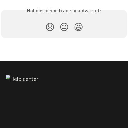
Hat dies deine Frage beantwortet?
😞
😐
😃