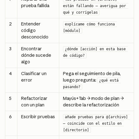
prueba fallida
están fallando — averigua por 
qué y corrígelas
2
Entender 
explícame cómo funciona 
código 
[módulo]
desconocido
3
Encontrar 
¿dónde [acción] en esta base 
dónde sucede 
de código?
algo
4
Clasificar un 
Pega el seguimiento de pila, 
error
luego pregunta: 
¿qué está 
pasando?
5
Refactorizar 
Mayús+Tab → modo de plan → 
con un plan
describe la refactorización
6
Escribir pruebas
añade pruebas para @[archivo] 
— coincide con el estilo en 
[directorio]