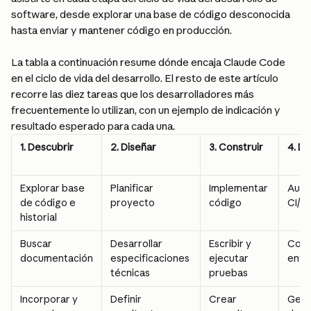
software, desde explorar una base de código desconocida 
hasta enviar y mantener código en producción.
La tabla a continuación resume dónde encaja Claude Code 
en el ciclo de vida del desarrollo. El resto de este artículo 
recorre las diez tareas que los desarrolladores más 
frecuentemente lo utilizan, con un ejemplo de indicación y 
resultado esperado para cada una.
1. Descubrir
2. Diseñar
3. Construir
4. D
Explorar base 
Planificar 
Implementar 
Auto
de código e 
proyecto
código
CI/C
historial
Buscar 
Desarrollar 
Escribir y 
Conf
documentación
especificaciones 
ejecutar 
ento
técnicas
pruebas
Incorporar y 
Definir 
Crear 
Gest