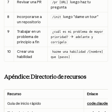
7
Revisar una PR
 luego haz tu 
/pr [URL]
pregunta
8
Incorporarse a 
 luego "dame un tour"
/init
un repositorio
9
Trabajar en un 
¿cuál es mi problema de mayor 
problema de 
 → 
prioridad?
adelante y 
principio a fin
corrígelo
10
Crear una 
hazme una habilidad /[nombre] 
habilidad
que [pasos]
Apéndice: Directorio de recursos
Recurso
Enlace
Guía de inicio rápido
code.claude.c