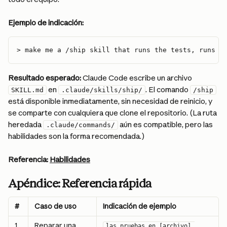
Ejemplo de indicación:
> make me a /ship skill that runs the tests, runs t
Resultado esperado:
 Claude Code escribe un archivo 
 en 
. El comando 
SKILL.md
.claude/skills/ship/
/ship
está disponible inmediatamente, sin necesidad de reinicio, y 
se comparte con cualquiera que clone el repositorio. (La ruta 
heredada 
 aún es compatible, pero las 
.claude/commands/
habilidades son la forma recomendada.)
Referencia:
Habilidades
Apéndice: Referencia rápida
#
Caso de uso
Indicación de ejemplo
1
Reparar una 
las pruebas en [archivo] 