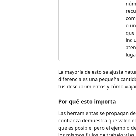
núme
recu
como
o un
que 
incl
aten
luga
La mayoría de esto se ajusta natu
diferencia es una pequeña cantida
tus descubrimientos y cómo viaja
Por qué esto importa
Las herramientas se propagan de
confianza demuestra que valen el
que es posible, pero el ejemplo d
los mismos flujos de trabajo y las