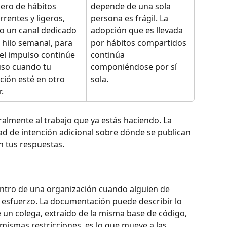
ro de hábitos 
depende de una sola 
rrentes y ligeros, 
persona es frágil. La 
 un canal dedicado 
adopción que es llevada 
 hilo semanal, para 
por hábitos compartidos 
el impulso continúe 
continúa 
uso cuando tu 
componiéndose por sí 
ción esté en otro 
sola.
r.
ralmente al trabajo que ya estás haciendo. La 
d de intención adicional sobre dónde se publican 
n tus respuestas.
ntro de una organización cuando alguien de 
 esfuerzo. La documentación puede describir lo 
e un colega, extraído de la misma base de código, 
 mismas restricciones, es lo que mueve a las 