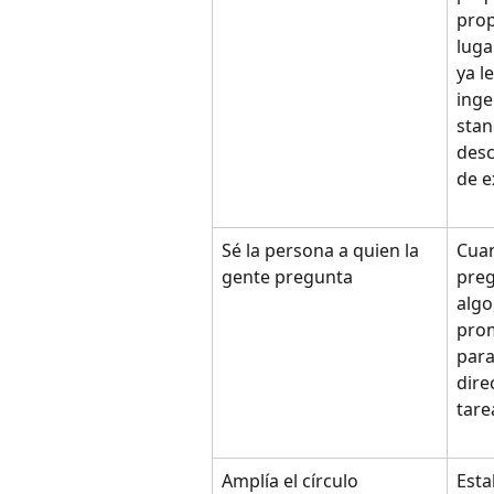
prop
luga
ya l
inge
stan
desc
de e
Sé la persona a quien la 
Cuan
gente pregunta
preg
algo
prom
para
dire
tare
Amplía el círculo
Esta