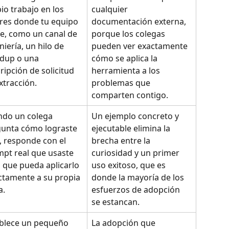
io trabajo en los 
cualquier 
res donde tu equipo 
documentación externa, 
ee, como un canal de 
porque los colegas 
niería, un hilo de 
pueden ver exactamente 
dup o una 
cómo se aplica la 
ripción de solicitud 
herramienta a los 
xtracción.
problemas que 
comparten contigo.
do un colega 
Un ejemplo concreto y 
unta cómo lograste 
ejecutable elimina la 
, responde con el 
brecha entre la 
pt real que usaste 
curiosidad y un primer 
 que pueda aplicarlo 
uso exitoso, que es 
ctamente a su propia 
donde la mayoría de los 
a.
esfuerzos de adopción 
se estancan.
blece un pequeño 
La adopción que 