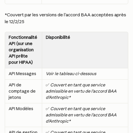
*Couvert par les versions de l'accord BAA acceptées après 
le 12/2/25
Fonctionnalité 
Disponibilité
API (sur une 
organisation 
API prête 
pour HIPAA)
API Messages
Voir le tableau ci-dessous
API de 
✅ 
Couvert en tant que service 
comptage de 
admissible en vertu de l'accord BAA 
jetons
d'Anthropic*
API Modèles
✅ 
Couvert en tant que service 
admissible en vertu de l'accord BAA 
d'Anthropic*
API de gestion 
✅ 
Couvert en tant que service 