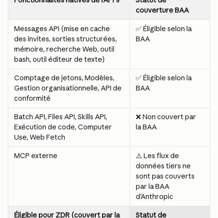
Fonctionnalités natives de l'API 1P
Statut de 
couverture BAA
Messages API (mise en cache 
✅ Éligible selon la 
des invites, sorties structurées, 
BAA
mémoire, recherche Web, outil 
bash, outil éditeur de texte)
Comptage de jetons, Modèles, 
✅ Éligible selon la 
Gestion organisationnelle, API de 
BAA
conformité
Batch API, Files API, Skills API, 
❌ Non couvert par 
Exécution de code, Computer 
la BAA
Use, Web Fetch
MCP externe
⚠️ Les flux de 
données tiers ne 
sont pas couverts 
par la BAA 
d'Anthropic
Éligible pour ZDR (couvert par la 
Statut de 