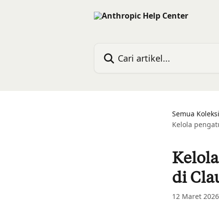
Lewati ke konten utama
Cari artikel...
Semua Koleks
Kelola pengat
Kelol
di Cla
12 Maret 2026