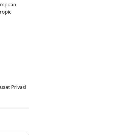
ampuan 
ropic 
sat Privasi 