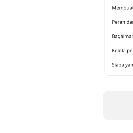
Membuat 
Peran da
Bagaiman
Kelola p
Siapa ya