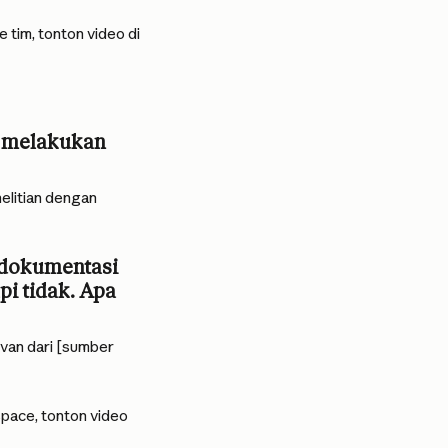
tim, tonton video di 
k melakukan 
litian dengan 
 dokumentasi 
pi tidak. Apa 
van dari [sumber 
pace, tonton video 