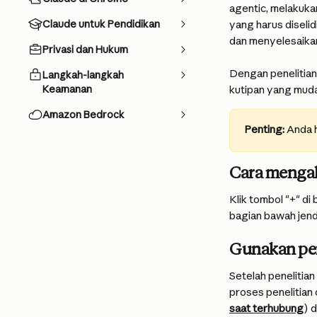
agentic, melakuk
Claude untuk Pendidikan
yang harus diseli
dan menyelesaikan
Privasi dan Hukum
Dengan penelitian
Langkah-langkah
Keamanan
kutipan yang mud
Amazon Bedrock
Penting:
Anda h
Cara mengak
Klik tombol "+" di 
bagian bawah jende
Gunakan pen
Setelah penelitia
proses penelitian 
saat terhubung
) 