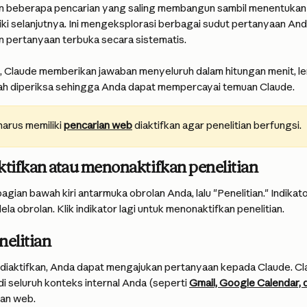
an beberapa pencarian yang saling membangun sambil menentukan
diki selanjutnya. Ini mengeksplorasi berbagai sudut pertanyaan An
 pertanyaan terbuka secara sistematis.
, Claude memberikan jawaban menyeluruh dalam hitungan menit, l
ah diperiksa sehingga Anda dapat mempercayai temuan Claude.
arus memiliki 
pencarian web
 diaktifkan agar penelitian berfungsi.
tifkan atau menonaktifkan penelitian
bagian bawah kiri antarmuka obrolan Anda, lalu "Penelitian." Indikato
la obrolan. Klik indikator lagi untuk menonaktifkan penelitian.
elitian
n diaktifkan, Anda dapat mengajukan pertanyaan kepada Claude. Cl
di seluruh konteks internal Anda (seperti 
Gmail, Google Calendar,
dan web.