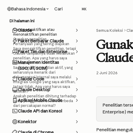
Lewati ke konten utama
Cari
Bahasa Indonesia
⌘
K
Di halaman ini
Cara mengaktifkan atau
Claude
Semua Koleksi
Cla
menonaktifkan penelitian
Gunakan penelitian
Gunaka
Paket Berbayar Claude
Pertanyaan yang sering diajukan
Saya mengaktifkan penelitian, tetapi
Paket Tim dan Enterprise
Claud
Claude tampaknya tidak melakukan
penelitian. Apa yang harus saya
Manajemen Identitas
lakukan?
Saya memiliki penelitian aktif, yang
(SSO, JIT, SCIM)
seharusnya menarik dari
2 Juni 2026
dokumentasi internal saya melalui
Claude Code
integrasi Google yang saya aktifkan,
tetapi tidak. Apa yang harus saya
Claude Desktop
lakukan?
Apakah penelitian dihitung terhadap
Aplikasi Mobile Claude
batas penggunaan secara berbeda
Penelitian ter
dari percakapan normal?
Claude API dan Konsol
Enterprise) me
Konektor
Penelitian mengub
Claude di Chrome