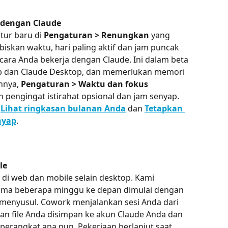
 dengan Claude
tur baru di 
Pengaturan > Renungkan
 yang 
skan waktu, hari paling aktif dan jam puncak 
ara Anda bekerja dengan Claude. Ini dalam beta 
web dan Claude Desktop, dan memerlukan memori 
nnya, 
Pengaturan > Waktu dan fokus
engingat istirahat opsional dan jam senyap. 
 
Lihat ringkasan bulanan Anda
 dan 
Tetapkan 
nyap
.
le
di web dan mobile selain desktop. Kami 
ma beberapa minggu ke depan dimulai dengan 
 menyusul. Cowork menjalankan sesi Anda dari 
i dan file Anda disimpan ke akun Claude Anda dan 
 perangkat apa pun. Pekerjaan berlanjut saat 