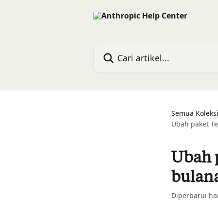
Lewati ke konten utama
Cari artikel...
Semua Koleks
Ubah paket T
Ubah 
bulan
Diperbarui har