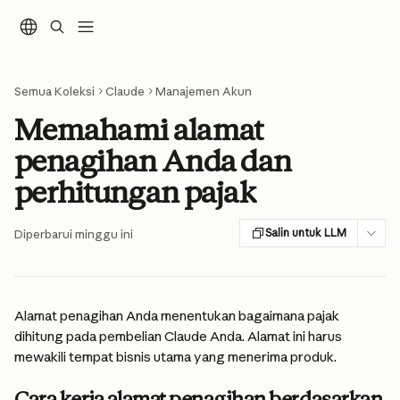
Lewati ke konten utama
Semua Koleksi
Claude
Manajemen Akun
Memahami alamat
penagihan Anda dan
perhitungan pajak
Salin untuk LLM
Diperbarui minggu ini
Alamat penagihan Anda menentukan bagaimana pajak 
dihitung pada pembelian Claude Anda. Alamat ini harus 
mewakili tempat bisnis utama yang menerima produk.
Cara kerja alamat penagihan berdasarkan 