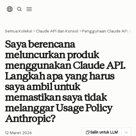
Lewati ke konten utama
Semua Koleksi
Claude API dan Konsol
Penggunaan Claude API dan P
Saya berencana
meluncurkan produk
menggunakan Claude API.
Langkah apa yang harus
saya ambil untuk
memastikan saya tidak
melanggar Usage Policy
Anthropic?
Salin untuk LLM
12 Maret 2026