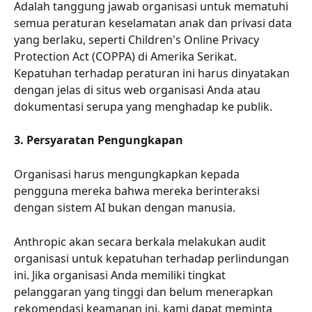
Adalah tanggung jawab organisasi untuk mematuhi 
semua peraturan keselamatan anak dan privasi data 
yang berlaku, seperti Children's Online Privacy 
Protection Act (COPPA) di Amerika Serikat. 
Kepatuhan terhadap peraturan ini harus dinyatakan 
dengan jelas di situs web organisasi Anda atau 
dokumentasi serupa yang menghadap ke publik.
3. Persyaratan Pengungkapan
Organisasi harus mengungkapkan kepada 
pengguna mereka bahwa mereka berinteraksi 
dengan sistem AI bukan dengan manusia.
Anthropic akan secara berkala melakukan audit 
organisasi untuk kepatuhan terhadap perlindungan 
ini. Jika organisasi Anda memiliki tingkat 
pelanggaran yang tinggi dan belum menerapkan 
rekomendasi keamanan ini, kami dapat meminta 