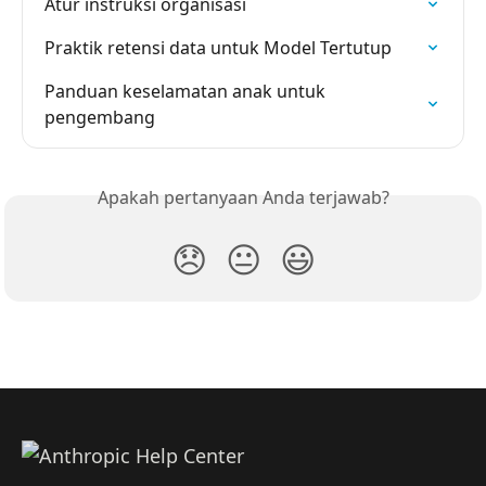
Atur instruksi organisasi
Praktik retensi data untuk Model Tertutup
Panduan keselamatan anak untuk 
pengembang
Apakah pertanyaan Anda terjawab?
😞
😐
😃