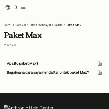
Lewati ke konten utama
Semua Koleksi
Paket Berbayar Claude
Paket Max
Paket Max
2 artikel
Apa itu paket Max?
Bagaimana cara saya mendaftar untuk paket Max?