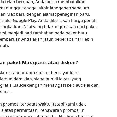
da telah berubah, Anda perlu membatalkan 
menunggu tanggal akhir langganan sebelum 
an Max baru dengan alamat penagihan baru.
elalui Google Play, Anda dikenakan harga penuh 
ingkatkan. Nilai yang tidak digunakan dari paket 
rsi menjadi hari tambahan pada paket baru 
embaruan Anda akan jatuh beberapa hari lebih 
enuh.
n paket Max gratis atau diskon?
kon standar untuk paket berbayar kami, 
amun demikian, siapa pun di lokasi yang 
ratis Claude dengan menavigasi ke claude.ai dan 
email.
promosi terbatas waktu, tetapi kami tidak 
dia atas permintaan. Penawaran promosi ini 
n resmi kami saat tersedia. Jika Anda tertarik 