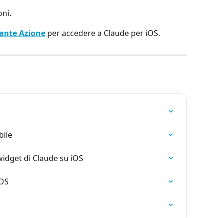
oni.
ante Azione
 per accedere a Claude per iOS.
bile
i widget di Claude su iOS
iOS