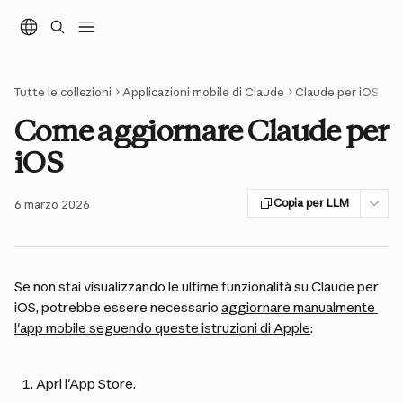
Vai al contenuto principale
Tutte le collezioni
Applicazioni mobile di Claude
Claude per iOS
Come aggiornare Claude per
iOS
Copia per LLM
6 marzo 2026
Se non stai visualizzando le ultime funzionalità su Claude per 
iOS, potrebbe essere necessario 
aggiornare manualmente 
l'app mobile seguendo queste istruzioni di Apple
:
Apri l'App Store.