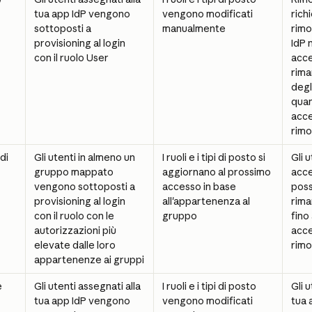
tua app IdP vengono 
vengono modificati 
richi
sottoposti a 
manualmente
rimo
provisioning al login 
IdP 
con il ruolo User
acce
rima
degli
quan
acc
rimo
di 
Gli utenti in almeno un 
I ruoli e i tipi di posto si 
Gli 
gruppo mappato 
aggiornano al prossimo 
acce
vengono sottoposti a 
accesso in base 
pos
provisioning al login 
all'appartenenza al 
rima
con il ruolo con le 
gruppo
fino 
autorizzazioni più 
acce
elevate dalle loro 
rimo
appartenenze ai gruppi
 
Gli utenti assegnati alla 
I ruoli e i tipi di posto 
Gli u
tua app IdP vengono 
vengono modificati 
tua 