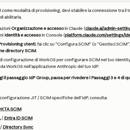
come modalità di provisioning, devi stabilire la connessione tra il 
i abilitarla.
azioni 
Organizzazione e accesso
 in Claude (
claude.ai/admin-settin
ni 
Identità e accesso
 in Console (
platform.claude.com/settings/ide
Provisioning utenti
, fai clic su "Configura SCIM" (o "Gestisci SCIM"
one directory SCIM
.
 di configurazione di WorkOS per configurare SCIM nel tuo Identity
i da WorkOS nell'applicazione Anthropic del tuo IdP.
i il passaggio IdP Group, pausa per rivedere i Passaggi 3 e 4 di qu
i configurazione JIT / SCIM specifiche dell'IdP, consulta:
OKTA SCIM
L
 / 
Entra ID SCIM
 / 
Directory Sync