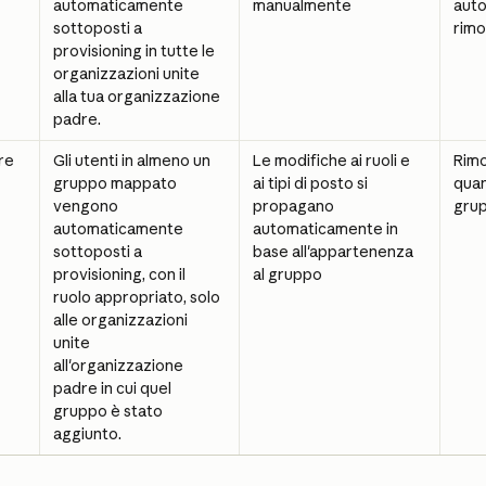
automaticamente 
manualmente
aut
sottoposti a 
rimo
provisioning in tutte le 
organizzazioni unite 
alla tua organizzazione 
padre.
re 
Gli utenti in almeno un 
Le modifiche ai ruoli e 
Rimo
gruppo mappato 
ai tipi di posto si 
quan
vengono 
propagano 
grup
automaticamente 
automaticamente in 
sottoposti a 
base all'appartenenza 
provisioning, con il 
al gruppo
ruolo appropriato, solo 
alle organizzazioni 
unite 
all'organizzazione 
padre in cui quel 
gruppo è stato 
aggiunto.