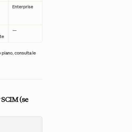
Enterprise
—
nte
 piano, consulta le 
y SCIM (se 