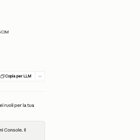
 SCIM
Copia per LLM
 ruoli per la tua 
i Console. Il 