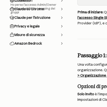
Connettori
ruolo corretto
Ho perso l'accesso Admin/Owner
dopo aver abilitato i mapping dei
Claude su Chrome
Prima di iniziare:
 Q
gruppi
l'accesso Single 
Claude per l'istruzione
Provider (IdP), e
Privacy e legale
Misure di sicurezza
Amazon Bedrock
Passaggio 1:
Una volta configur
organizzazione. Qu
> Organizzazione
Opzioni di pr
Solo invito
 è l'imp
impostazioni di Cl