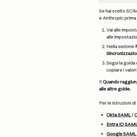
Se hai scelto SCIM 
e Anthropic prima d
Vai alle impost
alle impostazio
Nella sezione 
Sincronizzazi
Segui la guida
copiare i valor
‼️ Quando raggiung
alle altre guide.
Per le istruzioni d
Okta SAML
 / 
Entra ID SAM
Google SAML