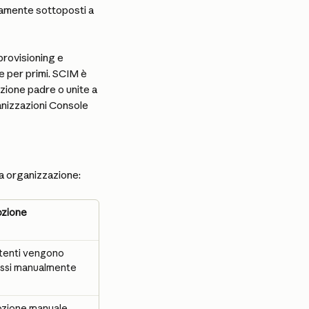
camente sottoposti a 
rovisioning e 
e per primi. SCIM è 
zione padre o unite a 
anizzazioni Console 
ua organizzazione:
ozione
utenti vengono 
ssi manualmente
zione manuale 