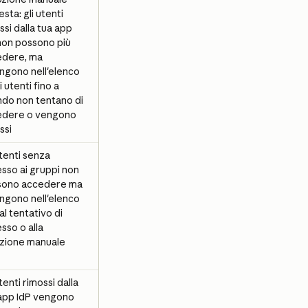
esta: gli utenti 
ssi dalla tua app 
non possono più 
dere, ma 
ngono nell'elenco 
 utenti fino a 
do non tentano di 
edere o vengono 
ssi
utenti senza 
sso ai gruppi non 
sono accedere ma 
ngono nell'elenco 
al tentativo di 
sso o alla 
zione manuale
tenti rimossi dalla 
app IdP vengono 