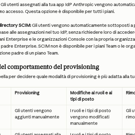
 Gli utenti assegnati alla tua app IdP Anthropic vengono automati
mo accesso. Questa opzione è disponibile per tutti i piani.
directory SCIM:
 Gli utenti vengono automaticamente sottoposti a p
base alle assegnazioni nel tuo IdP, senza richiedere loro di acceder
piani Enterprise e le organizzazioni Console con la propria organizza
padre Enterprise. SCIM non è disponibile per i piani Team o le org
azione padre di un piano Team.
el comportamento del provisioning
bella per decidere quale modalità di provisioning è più adatta alla t
Provisioning
Modifiche ai ruoli e ai 
Rim
tipi di posto
Gli utenti vengono 
I ruoli e i tipi di posto 
Gli 
aggiunti manualmente
vengono modificati 
rimo
manualmente
)
Gli utenti assegnati alla 
I ruoli e i tipi di posto 
Rimo