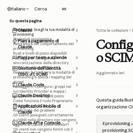
Vai al contenuto principale
Cerca
Italiano
⌘
K
Su questa pagina
Passaggio 1: Scegli la tua modalità di
Claude
Tutte le collezioni
provisioning
Opzioni di provisioning
Config
Piani a pagamento di
Panoramica del comportamento del
Claude
provisioning
o SCI
Ruoli e livelli di posto disponibili
Piani per team e aziende
Passaggio 2: Configura la
sincronizzazione della directory
SCIM (se utilizzi SCIM)
Gestione dell'identità
Passaggio 3: Configura la modalità di
Aggiornato ieri
(SSO, JIT, SCIM)
provisioning e abilita i mapping dei
gruppi
Claude Code
Passaggio 4: Configura i gruppi nel
tuo Identity Provider e mappa i
Claude Desktop
gruppi ai ruoli e ai tipi di posto
Questa guida illust
Come funziona il ruolo Proprietario
principale con SCIM
Applicazioni mobile di
organizzazione Cl
Risoluzione dei problemi
Claude
Gli utenti assegnati correttamente
e visibili nella directory non vengono
Claude API e Console
Il provisioning 
aggiunti a Claude come membri?
Gli utenti non vengono forniti con il
provisioning SC