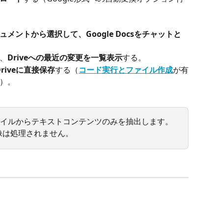
メントから選択して、Google Docsをチャットと
、
Driveへの最近の変更を一覧表示
する。
riveに直接保存
する（
コード実行とファイル作成
が有
）。
riveファイルからテキストコンテンツのみを抽出します。
像は処理されません。