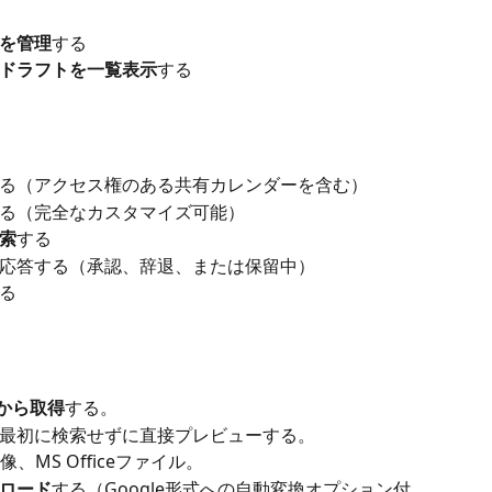
を管理
する
たドラフトを一覧表示
する
る（アクセス権のある共有カレンダーを含む）
る（完全なカスタマイズ可能）
索
する
応答する（承認、辞退、または保留中）
る
veから取得
する。
最初に検索せずに直接プレビューする。
、画像、MS Officeファイル。
ロード
する（Google形式への自動変換オプション付