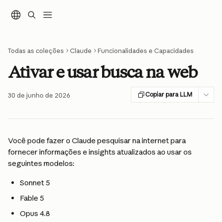
Ir para conteúdo principal
Todas as coleções
Claude
Funcionalidades e Capacidades
Ativar e usar busca na web
Copiar para LLM
30 de junho de 2026
Você pode fazer o Claude pesquisar na internet para 
fornecer informações e insights atualizados ao usar os 
seguintes modelos:
Sonnet 5
Fable 5
Opus 4.8