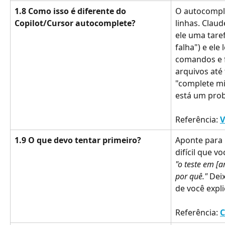
1.8 Como isso é diferente do 
O autocomple
Copilot/Cursor autocomplete?
linhas. Clau
ele uma taref
falha") e ele 
comandos e f
arquivos até
"complete mi
está um prob
Referência: 
V
1.9 O que devo tentar primeiro?
Aponte para
difícil que v
"o teste em [a
por quê."
 Dei
de você expli
Referência: 
C