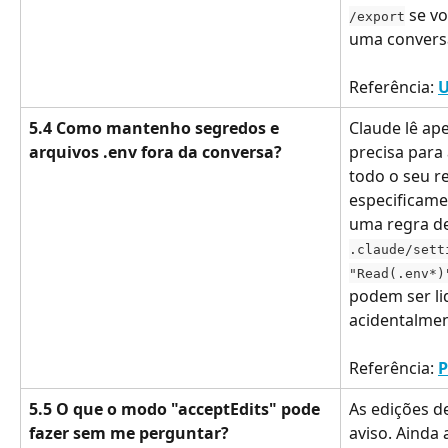
 se vo
/export
uma convers
Referência: 
U
5.4 Como mantenho segredos e 
Claude lê ap
arquivos .env fora da conversa?
precisa para 
todo o seu r
especificame
uma regra de
.claude/sett
"Read(.env*)
podem ser li
acidentalmen
Referência: 
P
5.5 O que o modo "acceptEdits" pode 
As edições d
fazer sem me perguntar?
aviso. Ainda 