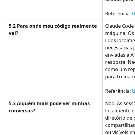
Referência: 
U
5.2 Para onde meu código realmente 
Claude Code 
vai?
máquina. Os 
lidos localm
necessárias p
enviadas à A
resposta. Na
como um repo
para treinam
Referência: 
U
5.3 Alguém mais pode ver minhas 
Não. As sess
conversas?
localmente e
diretório de 
compartilhad
ou visíveis 