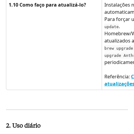
1.10 Como faço para atualizá-lo?
Instalações n
automaticam
Para forçar 
.
update
Homebrew/Wi
atualizados 
brew upgrade
upgrade Anth
periodicame
Referência: 
C
atualizaçõe
2. Uso diário