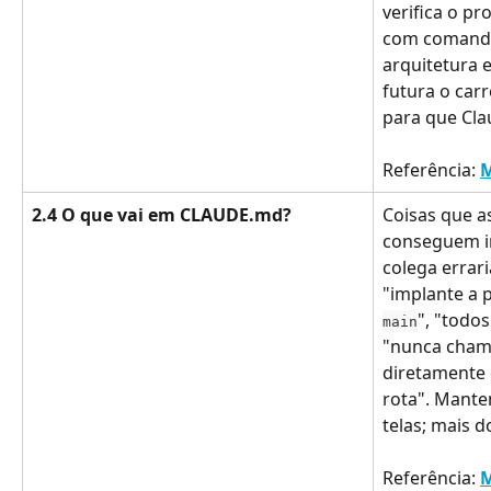
verifica o pr
com comando
arquitetura 
futura o car
para que Cl
Referência: 
M
2.4 O que vai em CLAUDE.md?
Coisas que a
conseguem i
colega errari
"implante a p
", "todos
main
"nunca cham
diretamente
rota". Mant
telas; mais do
Referência: 
M