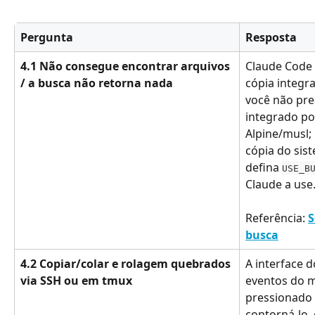
Pergunta
Resposta
4.1 Não consegue encontrar arquivos 
Claude Code
/ a busca não retorna nada
cópia integr
você não prec
integrado po
Alpine/musl; 
cópia do sist
defina 
USE_B
Claude a use
Referência: 
S
busca
4.2 Copiar/colar e rolagem quebrados 
A interface d
via SSH ou em tmux
eventos do m
pressionado 
contorná-lo,