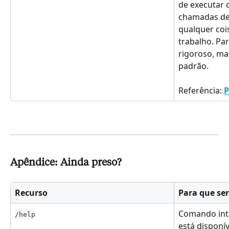
de executar 
chamadas de
qualquer cois
trabalho. Pa
rigoroso, m
padrão.
Referência: 
P
Apêndice: Ainda preso?
Recurso
Para que se
Comando inte
/help
está disponí