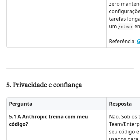
zero manten
configuraçõe
tarefas long
um 
 en
/clear
Referência: 
G
5. Privacidade e confiança
Pergunta
Resposta
5.1 A Anthropic treina com meu 
Não. Sob os 
código?
Team/Enterpr
seu código e
usados para 