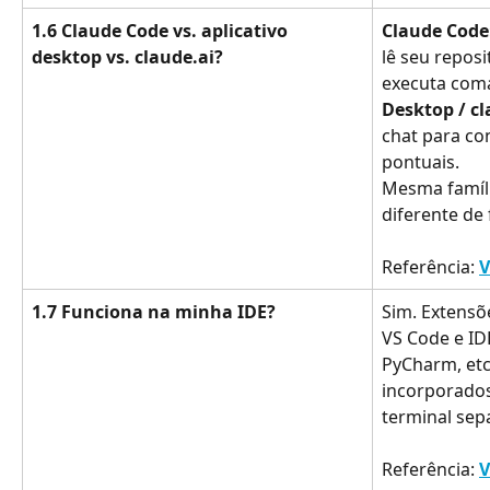
1.6 Claude Code vs. aplicativo 
Claude Code
desktop vs. claude.ai?
lê seu reposi
executa com
Desktop / cl
chat para co
pontuais.
Mesma famíli
diferente de
Referência: 
V
1.7 Funciona na minha IDE?
Sim. Extensõ
VS Code e IDEs
PyCharm, etc
incorporados
terminal sep
Referência: 
V