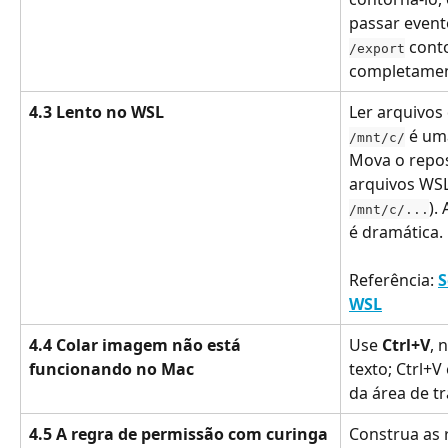
passar event
 cont
/export
completamen
4.3 Lento no WSL
Ler arquivos
 é um
/mnt/c/
Mova o repos
arquivos WSL
).
/mnt/c/...
é dramática.
Referência: 
S
WSL
4.4 Colar imagem não está 
Use 
Ctrl+V
, 
funcionando no Mac
texto; Ctrl+
da área de tr
4.5 A regra de permissão com curinga 
Construa as 