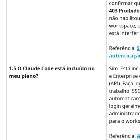
confirmar qua
403 Proibido
não habilito
workspace, o
está interfer
Referência: 
S
autenticaçã
1.5 O Claude Code está incluído no 
Sim. Está in
meu plano?
e Enterprise
(API). Faça l
trabalho; SSO
automaticame
login geralme
administrador
para o works
Referência: 
A