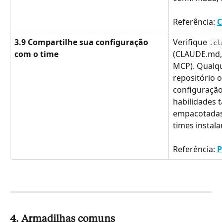
Referência: 
C
3.9 Compartilhe sua configuração 
Verifique 
.cl
com o time
(CLAUDE.md,
MCP). Qualqu
repositório
configuração
habilidades
empacotada
times instala
Referência: 
P
4. Armadilhas comuns