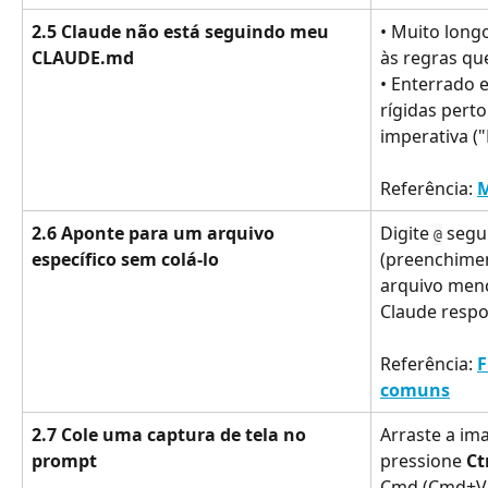
2.5 Claude não está seguindo meu 
• Muito long
CLAUDE.md
às regras q
• Enterrado 
rígidas pert
imperativa (
Referência: 
M
2.6 Aponte para um arquivo 
Digite 
 segu
@
específico sem colá-lo
(preenchimen
arquivo menc
Claude respo
Referência: 
F
comuns
2.7 Cole uma captura de tela no 
Arraste a im
prompt
pressione 
Ct
Cmd (Cmd+V c