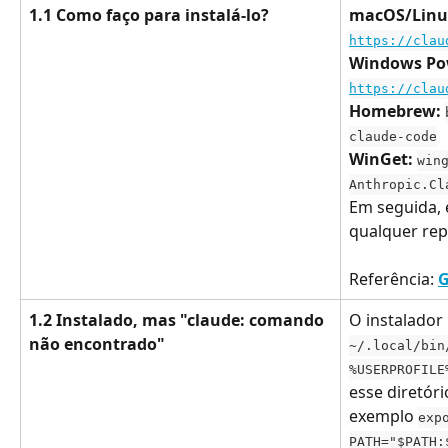
1.1 Como faço para instalá-lo?
macOS/Linu
https://clau
Windows Pow
https://clau
Homebrew:
claude-code
WinGet:
win
Anthropic.Cl
Em seguida, 
qualquer rep
Referência: 
G
1.2 Instalado, mas "claude: comando 
O instalador 
não encontrado"
~/.local/bin
%USERPROFILE
esse diretóri
exemplo 
exp
PATH="$PATH: