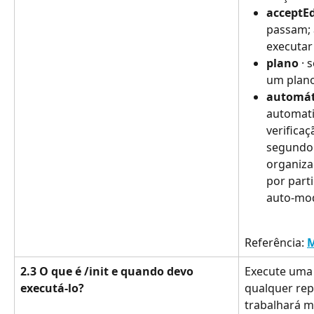
acceptEd
passam; 
executa
plano
 ·
um plano
automát
automat
verifica
segundo 
organizaç
por part
auto-mo
Referência: 
M
2.3 O que é /init e quando devo 
Execute uma v
executá-lo?
qualquer rep
trabalhará m