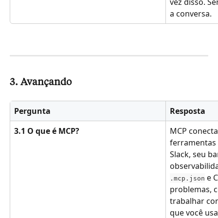
vez disso. Se
a conversa.
3. Avançando
Pergunta
Resposta
3.1 O que é MCP?
MCP conecta 
ferramentas e
Slack, seu ba
observabilid
 e 
.mcp.json
problemas, c
trabalhar c
que você usa