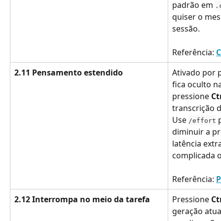
padrão em 
.
quiser o me
sessão.
Referência: 
C
2.11 Pensamento estendido
Ativado por p
fica oculto n
pressione 
Ct
transcrição d
Use 
 
/effort
diminuir a pr
latência ext
complicada o
Referência: 
P
2.12 Interrompa no meio da tarefa
Pressione 
Ct
geração atua