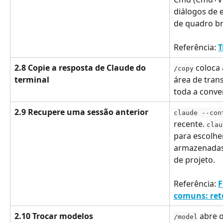
diálogos de 
de quadro b
Referência: 
T
2.8 Copie a resposta de Claude do 
 coloca
/copy
terminal
área de trans
toda a conve
2.9 Recupere uma sessão anterior
claude --con
recente. 
clau
para escolher
armazenadas 
de projeto.
Referência: 
F
comuns: re
2.10 Trocar modelos
 abre 
/model