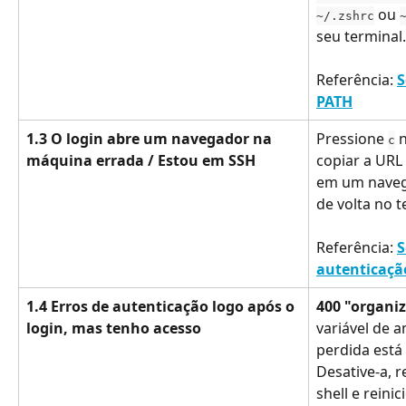
 ou 
~/.zshrc
seu terminal.
Referência: 
S
PATH
1.3 O login abre um navegador na 
Pressione 
 
c
máquina errada / Estou em SSH
copiar a URL
em um navega
de volta no t
Referência: 
S
autenticaçã
1.4 Erros de autenticação logo após o 
400 "organiz
login, mas tenho acesso
variável de 
perdida está 
Desative-a, r
shell e reinic