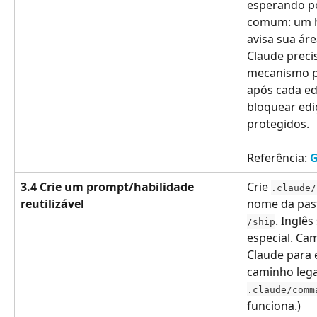
esperando po
comum: um h
avisa sua ár
Claude preci
mecanismo po
após cada ed
bloquear ed
protegidos.
Referência: 
G
3.4 Crie um prompt/habilidade 
Crie 
.claude/
reutilizável
nome da past
. Inglês
/ship
especial. Cam
Claude para 
caminho leg
.claude/comm
funciona.)