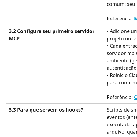
comum: seu 
Referência: 
3.2 Configure seu primeiro servidor 
• Adicione u
MCP
projeto ou u
• Cada entra
servidor mais
ambiente (g
autenticação
• Reinicie Cl
para confirm
Referência: 
C
3.3 Para que servem os hooks?
Scripts de s
eventos (ant
executada, a
arquivo, qua