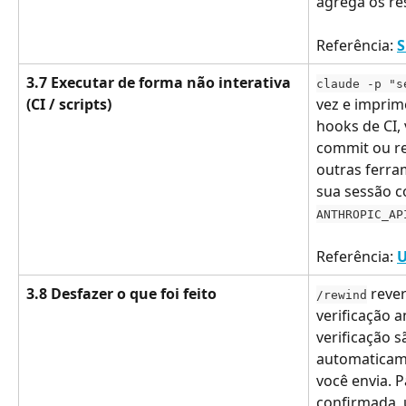
agrega os re
Referência: 
S
3.7 Executar de forma não interativa 
claude -p "s
(CI / scripts)
vez e imprim
hooks de CI, 
commit ou r
outras ferra
sua sessão c
ANTHROPIC_AP
Referência: 
U
3.8 Desfazer o que foi feito
 reve
/rewind
verificação a
verificação s
automaticam
você envia. P
confirmada, 