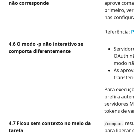
não corresponde
aprove coma
primeiro, ver
nas configur
Referência: 
P
4.6 O modo -p não interativo se 
Servidor
comporta diferentemente
OAuth nã
modo não
As aprov
transfer
Para execuçõe
prefira auten
servidores 
tokens de va
4.7 Ficou sem contexto no meio da 
 res
/compact
tarefa
para liberar 