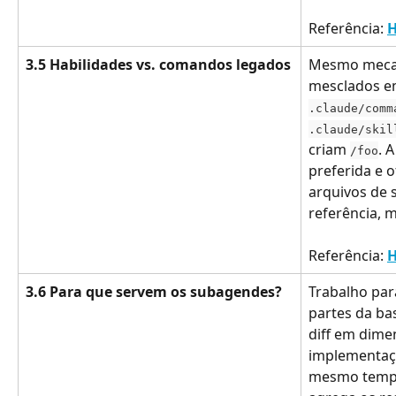
Referência: 
H
3.5 Habilidades vs. comandos legados
Mesmo meca
mesclados em
.claude/comm
.claude/skil
criam 
. 
/foo
preferida e 
arquivos de 
referência, m
Referência: 
H
3.6 Para que servem os subagendes?
Trabalho para
partes da ba
diff em dime
implementaç
mesmo tempo.