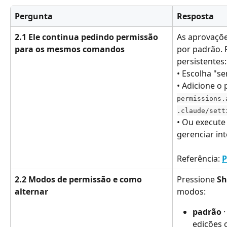
Pergunta
Resposta
2.1 Ele continua pedindo permissão 
As aprovaçõe
para os mesmos comandos
por padrão. P
persistentes:
• Escolha "s
• Adicione o 
permissions.
.claude/sett
• Ou execute
gerenciar in
Referência: 
P
2.2 Modos de permissão e como 
Pressione 
Sh
alternar
modos:
padrão
 
edições 