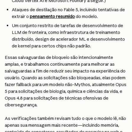
Cloud Vertex AI e Microsoft Foundry a seguir.)
Ataques de destilação no Fable 5, incluindo tentativas de 
extrair o 
pensamento resumido
 do modelo.
Um conjunto restrito de tarefas de desenvolvimento de 
LLM de fronteira, como infraestrutura de treinamento 
distribuído, design de acelerador ML e desenvolvimento 
de kernel para certos chips não padrão.
Essas salvaguardas de bloqueio são intencionalmente 
amplas, e trabalhamos continuamente para melhorar as 
salvaguardas a fim de reduzir seu impacto na experiência do 
usuário. Quando as solicitações são bloqueadas, elas podem 
fazer fallback para um modelo não-Mythos, atualmente Opus 
5 para solicitações de biologia, química e ciências da vida, e 
Opus 4.8 para solicitações de técnicas ofensivas de 
cibersegurança.
As verificações também revisam tudo o que o modelo lê, não 
apenas sua mensagem mais recente—incluindo memória, 
conteúdo de conectores, resultados de pesquisa na web e 