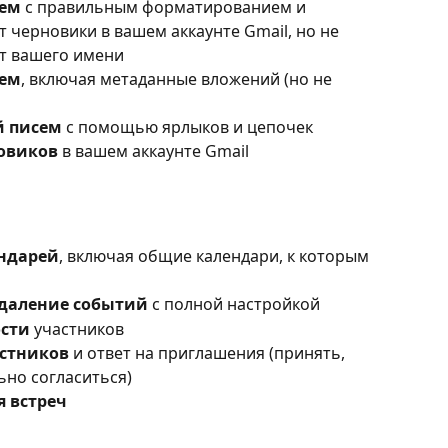
сем
 с правильным форматированием и 
т черновики в вашем аккаунте Gmail, но не 
т вашего имени
сем
, включая метаданные вложений (но не 
й писем
 с помощью ярлыков и цепочек
овиков
 в вашем аккаунте Gmail
ендарей
, включая общие календари, к которым 
удаление событий
 с полной настройкой
ости
 участников
астников
 и ответ на приглашения (принять, 
ьно согласиться)
 встреч