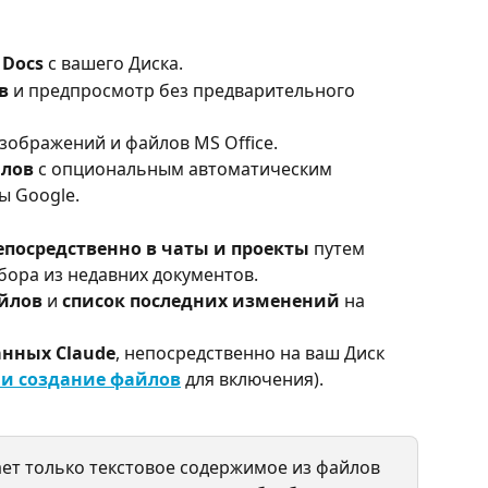
 Docs
 с вашего Диска.
в
 и предпросмотр без предварительного 
, изображений и файлов MS Office.
йлов
 с опциональным автоматическим 
ы Google.
епосредственно в чаты и проекты
 путем 
бора из недавних документов.
йлов
 и 
список последних изменений
 на 
анных Claude
, непосредственно на ваш Диск 
 и создание файлов
 для включения).
ает только текстовое содержимое из файлов 