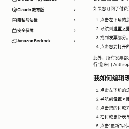
如果您订阅了付费计
Claude 教育版
点击左下角的
隐私与法律
导航到
设置 > 
安全保障
找到
发票
部分
Amazon Bedrock
点击您要打开的
此外，所有发票都
行"您来自 Anthro
我如何编辑现
点击左下角的
导航到
设置 > 
点击您的付款方
在付款更新表
点击"更新"以