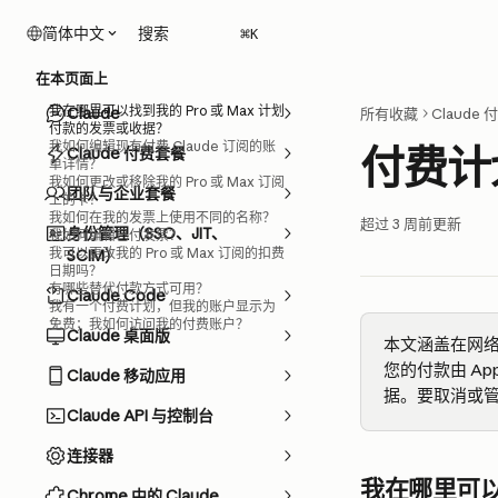
跳转到主要内容
搜索
简体中文
⌘
K
在本页面上
我在哪里可以找到我的 Pro 或 Max 计划
Claude
所有收藏
Claude
付款的发票或收据？
我如何编辑现有付费 Claude 订阅的账
付费计
Claude 付费套餐
单详情？
我如何更改或移除我的 Pro 或 Max 订阅
团队与企业套餐
上的卡？
我如何在我的发票上使用不同的名称？
超过 3 周前更新
身份管理（SSO、JIT、
我如何编辑已付发票？
我可以更改我的 Pro 或 Max 订阅的扣费
SCIM）
日期吗？
有哪些替代付款方式可用？
Claude Code
我有一个付费计划，但我的账户显示为
免费；我如何访问我的付费账户？
Claude 桌面版
本文涵盖在网络上购买
您的付款由 App
Claude 移动应用
据。要取消或
Claude API 与控制台
连接器
我在哪里可以
Chrome 中的 Claude