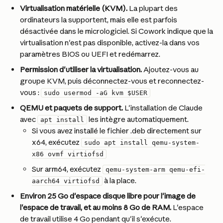
Virtualisation matérielle (KVM).
 La plupart des 
ordinateurs la supportent, mais elle est parfois 
désactivée dans le micrologiciel. Si Cowork indique que la 
virtualisation n'est pas disponible, activez-la dans vos 
paramètres BIOS ou UEFI et redémarrez.
Permission d'utiliser la virtualisation.
 Ajoutez-vous au 
groupe KVM, puis déconnectez-vous et reconnectez-
vous : 
sudo usermod -aG kvm $USER
QEMU et paquets de support.
 L'installation de Claude 
avec 
 les intègre automatiquement. 
apt install
Si vous avez installé le fichier .deb directement sur 
x64, exécutez 
sudo apt install qemu-system-
x86 ovmf virtiofsd
Sur arm64, exécutez 
qemu-system-arm qemu-efi-
 à la place.
aarch64 virtiofsd
Environ 25 Go d'espace disque libre pour l'image de 
l'espace de travail, et au moins 8 Go de RAM. 
L'espace 
de travail utilise 4 Go pendant qu'il s'exécute.