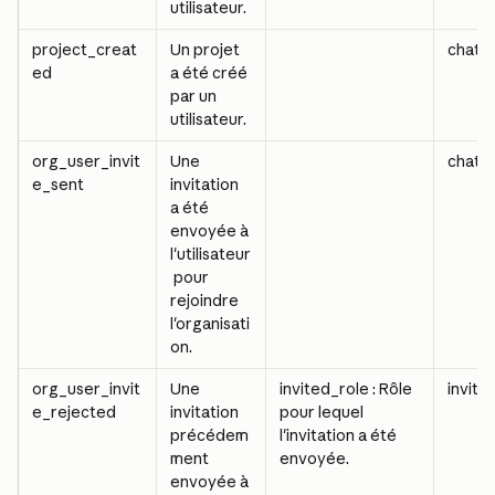
utilisateur.
project_creat
Un projet 
chat_
ed
a été créé 
par un 
utilisateur.
org_user_invit
Une 
chat_
e_sent
invitation 
a été 
envoyée à 
l'utilisateur
 pour 
rejoindre 
l'organisati
on.
org_user_invit
Une 
invited_role : Rôle 
invite
e_rejected
invitation 
pour lequel 
précédem
l'invitation a été 
ment 
envoyée.
envoyée à 