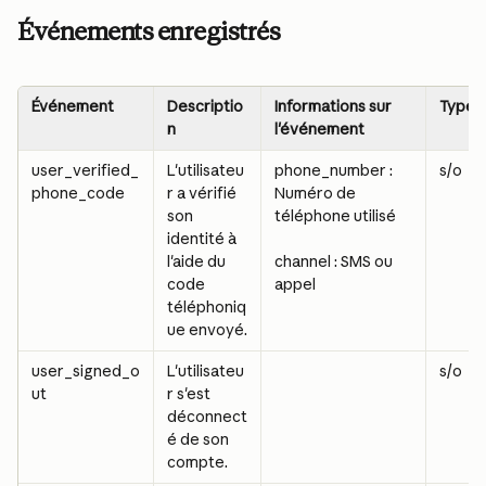
Événements enregistrés
Événement
Descriptio
Informations sur 
Type d
n
l'événement
user_verified_
L'utilisateu
phone_number : 
s/o
phone_code
r a vérifié 
Numéro de 
son 
téléphone utilisé
identité à 
l'aide du 
channel : SMS ou 
code 
appel
téléphoniq
ue envoyé.
user_signed_o
L'utilisateu
s/o
ut
r s'est 
déconnect
é de son 
compte.