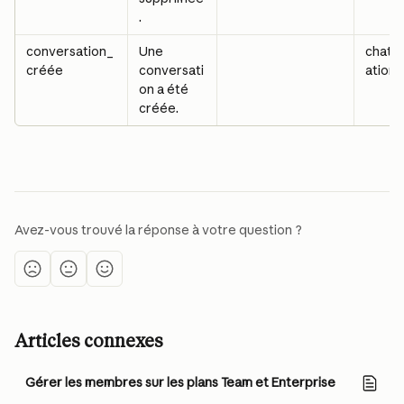
.
conversation_
Une 
chat_
créée
conversati
ation
on a été 
créée.
Avez-vous trouvé la réponse à votre question ?
Articles connexes
Gérer les membres sur les plans Team et Enterprise