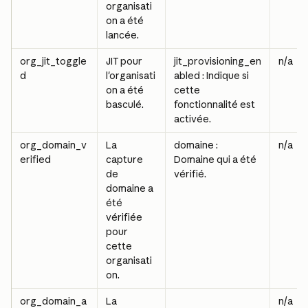
organisati
on a été 
lancée.
org_jit_toggle
JIT pour 
jit_provisioning_en
n/a
d
l'organisati
abled : Indique si 
on a été 
cette 
basculé.
fonctionnalité est 
activée.
org_domain_v
La 
domaine : 
n/a
erified
capture 
Domaine qui a été 
de 
vérifié.
domaine a 
été 
vérifiée 
pour 
cette 
organisati
on.
org_domain_a
La 
n/a