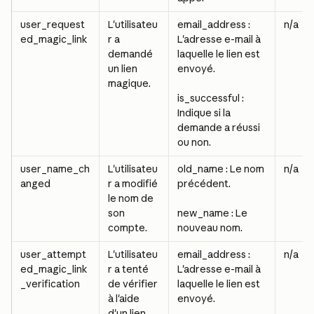
user_request
L'utilisateu
email_address : 
n/a
ed_magic_link
r a 
L'adresse e-mail à 
demandé 
laquelle le lien est 
un lien 
envoyé.
magique.
is_successful : 
Indique si la 
demande a réussi 
ou non.
user_name_ch
L'utilisateu
old_name : Le nom 
n/a
anged
r a modifié 
précédent.
le nom de 
son 
new_name : Le 
compte.
nouveau nom.
user_attempt
L'utilisateu
email_address : 
n/a
ed_magic_link
r a tenté 
L'adresse e-mail à 
_verification
de vérifier 
laquelle le lien est 
à l'aide 
envoyé.
d'un lien 