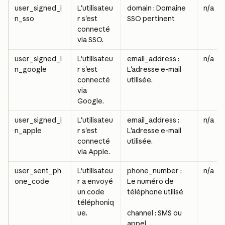
user_signed_i
L'utilisateu
domain : Domaine 
n/a
n_sso
r s'est 
SSO pertinent
connecté 
via SSO.
user_signed_i
L'utilisateu
email_address : 
n/a
n_google
r s'est 
L'adresse e-mail 
connecté 
utilisée.
via 
Google.
user_signed_i
L'utilisateu
email_address : 
n/a
n_apple
r s'est 
L'adresse e-mail 
connecté 
utilisée.
via Apple.
user_sent_ph
L'utilisateu
phone_number : 
n/a
one_code
r a envoyé 
Le numéro de 
un code 
téléphone utilisé
téléphoniq
ue.
channel : SMS ou 
appel