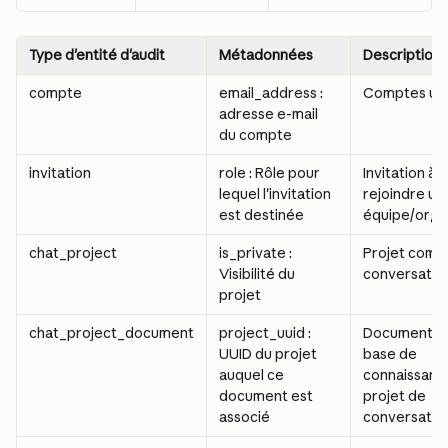
Type d'entité d'audit
Métadonnées
Description
compte
email_address : 
Comptes util
adresse e-mail 
du compte
invitation
role : Rôle pour 
Invitation à 
lequel l'invitation 
rejoindre un
est destinée
équipe/orga
chat_project
is_private : 
Projet comp
Visibilité du 
conversatio
projet
chat_project_document
project_uuid : 
Document da
UUID du projet 
base de 
auquel ce 
connaissance
document est 
projet de 
associé
conversatio