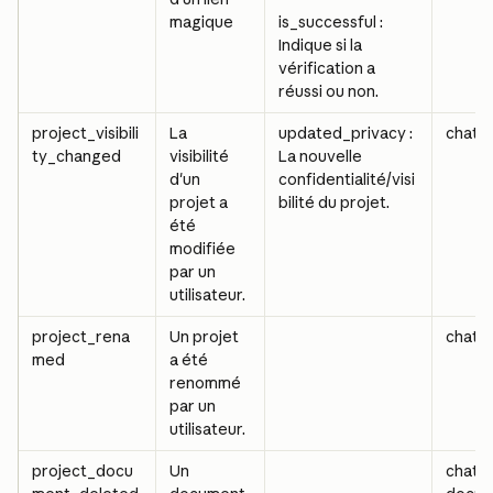
magique
is_successful : 
Indique si la 
vérification a 
réussi ou non.
project_visibili
La 
updated_privacy : 
chat_
ty_changed
visibilité 
La nouvelle 
d'un 
confidentialité/visi
projet a 
bilité du projet.
été 
modifiée 
par un 
utilisateur.
project_rena
Un projet 
chat_
med
a été 
renommé 
par un 
utilisateur.
project_docu
Un 
chat_