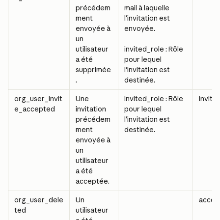
précédem
mail à laquelle 
ment 
l'invitation est 
envoyée à 
envoyée.
un 
utilisateur 
invited_role : Rôle 
a été 
pour lequel 
supprimée
l'invitation est 
.
destinée.
org_user_invit
Une 
invited_role : Rôle 
invite
e_accepted
invitation 
pour lequel 
précédem
l'invitation est 
ment 
destinée.
envoyée à 
un 
utilisateur 
a été 
acceptée.
org_user_dele
Un 
accou
ted
utilisateur 