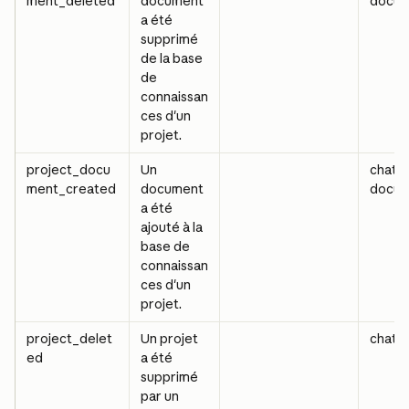
ment_deleted
document 
docu
a été 
supprimé 
de la base 
de 
connaissan
ces d'un 
projet.
project_docu
Un 
chat_
ment_created
document 
docu
a été 
ajouté à la 
base de 
connaissan
ces d'un 
projet.
project_delet
Un projet 
chat_
ed
a été 
supprimé 
par un 