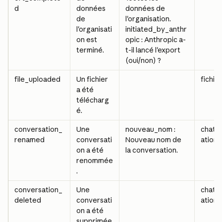
d
données 
données de 
de 
l'organisation.
l'organisati
initiated_by_anthr
on est 
opic : Anthropic a-
terminé.
t-il lancé l'export 
(oui/non) ?
file_uploaded
Un fichier 
fichier
a été 
télécharg
é.
conversation_
Une 
nouveau_nom : 
chat_
renamed
conversati
Nouveau nom de 
ation
on a été 
la conversation.
renommée
.
conversation_
Une 
chat_
deleted
conversati
ation
on a été 
supprimée