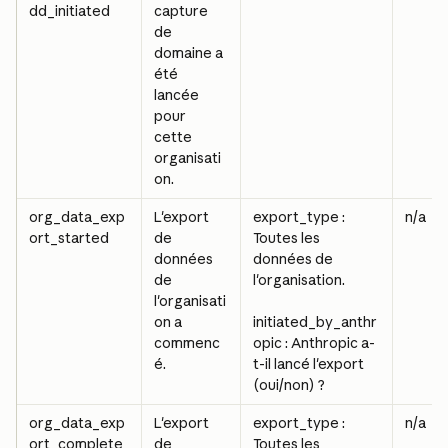
dd_initiated
capture 
de 
domaine a 
été 
lancée 
pour 
cette 
organisati
on.
org_data_exp
L'export 
export_type : 
n/a
ort_started
de 
Toutes les 
données 
données de 
de 
l'organisation.
l'organisati
on a 
initiated_by_anthr
commenc
opic : Anthropic a-
é.
t-il lancé l'export 
(oui/non) ?
org_data_exp
L'export 
export_type : 
n/a
ort_complete
de 
Toutes les 