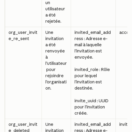
un 
utilisateur 
a été 
rejetée.
org_user_invit
Une 
invited_email_add
accou
e_re_sent
invitation 
ress : Adresse e-
a été 
mail à laquelle 
renvoyée 
l'invitation est 
à 
envoyée.
l'utilisateur
 pour 
invited_role : Rôle 
rejoindre 
pour lequel 
l'organisati
l'invitation est 
on.
destinée.
invite_uuid : UUID 
pour l'invitation 
créée.
org_user_invit
Une 
invited_email_add
invite
e_deleted
invitation 
ress : Adresse e-