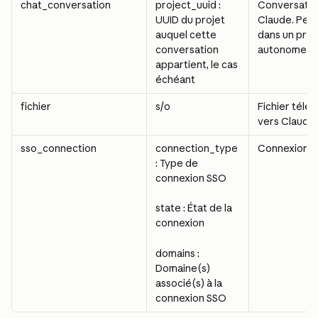
chat_conversation
project_uuid : 
Conversatio
UUID du projet 
Claude. Peut
auquel cette 
dans un proj
conversation 
autonome.
appartient, le cas 
échéant
fichier
s/o
Fichier télé
vers Claude
sso_connection
connection_type 
Connexion 
: Type de 
connexion SSO
state : État de la 
connexion
domains : 
Domaine(s) 
associé(s) à la 
connexion SSO