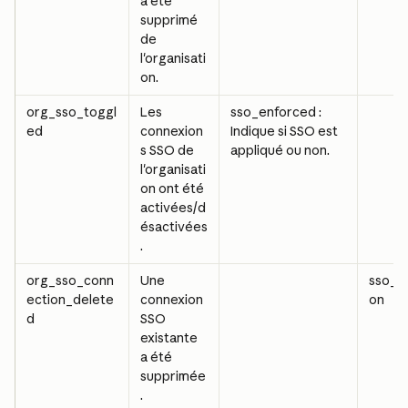
a été 
supprimé 
de 
l'organisati
on.
org_sso_toggl
Les 
sso_enforced : 
ed
connexion
Indique si SSO est 
s SSO de 
appliqué ou non.
l'organisati
on ont été 
activées/d
ésactivées
.
org_sso_conn
Une 
sso_c
ection_delete
connexion 
on
d
SSO 
existante 
a été 
supprimée
.