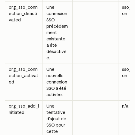
org_sso_conn
Une 
sso_c
ection_deacti
connexion 
on
vated
SSO 
précédem
ment 
existante 
a été 
désactivé
e.
org_sso_conn
Une 
sso_c
ection_activat
nouvelle 
on
ed
connexion 
SSO a été 
activée.
org_sso_add_i
Une 
n/a
nitiated
tentative 
d'ajout de 
SSO pour 
cette 