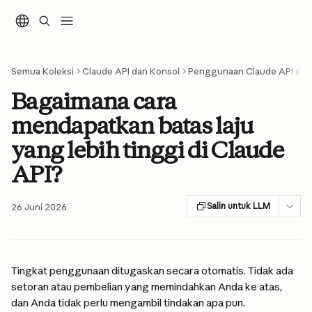
Lewati ke konten utama
Semua Koleksi
Claude API dan Konsol
Penggunaan Claude API dan P
Bagaimana cara
mendapatkan batas laju
yang lebih tinggi di Claude
API?
Salin untuk LLM
26 Juni 2026
Tingkat penggunaan ditugaskan secara otomatis. Tidak ada 
setoran atau pembelian yang memindahkan Anda ke atas, 
dan Anda tidak perlu mengambil tindakan apa pun.