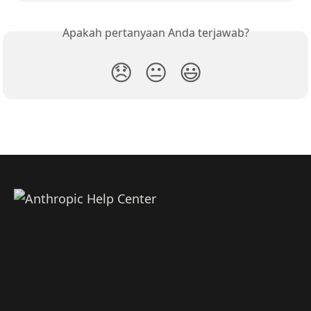
Apakah pertanyaan Anda terjawab?
😞
😐
😃