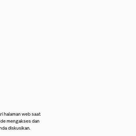
ri halaman web saat 
aude mengakses dan 
nda diskusikan.