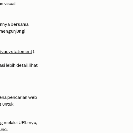
n visual
kannya bersama 
mengunjungi 
rivacystatement
).
lebih detail, lihat 
ena pencarian web 
s untuk 
g melalui URL-nya, 
nci.