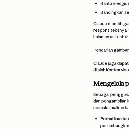
Bantu mengiden
Bandingkan sep
Claude memilih ga
respons teksnya.
halaman asli untuk d
Pencarian gambar 
Claude juga dapat 
di sini: 
Konten visua
Mengelola p
Sebagai pengguna 
dan pengambilan k
memaksimalkan ka
Perhatikan tau
pertimbangkan 