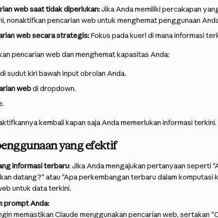
ian web saat tidak diperlukan:
 Jika Anda memiliki percakapan yan
kini, nonaktifkan pencarian web untuk menghemat penggunaan Anda
rian web secara strategis:
 Fokus pada kueri di mana informasi ter
kan pencarian web dan menghemat kapasitas Anda:
r di sudut kiri bawah input obrolan Anda.
arian web
 di dropdown.
e.
tifkannya kembali kapan saja Anda memerlukan informasi terkini.
penggunaan yang efektif
ng informasi terbaru
: Jika Anda mengajukan pertanyaan seperti "
kan datang?" atau "Apa perkembangan terbaru dalam komputasi k
eb untuk data terkini.
m prompt Anda:
ingin memastikan Claude menggunakan pencarian web, sertakan "C