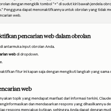
rolan dengan mengklik tombol "+" di sudut kiri bawah jendela obro
." Pengguna dapat menonaktifkannya untuk obrolan yang tidak m
carian web.
tifkan pencarian web dalam obrolan
r di antarmuka input obrolan Anda.
arian web
 di dropdown.
e.
ktifkan fitur ini kapan saja dengan mengikuti langkah yang sama
pencarian web
yakan topik yang mendapat manfaat dari informasi terkini, Claude
enginformasikan dan mendasarkan respons yang dihasilkannya de
tiap respons mencakup kutipan, sehingga Anda dapat dengan muda