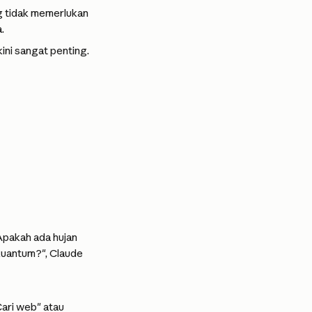
g tidak memerlukan 
.
kini sangat penting.
Apakah ada hujan 
uantum?", Claude 
ari web" atau 