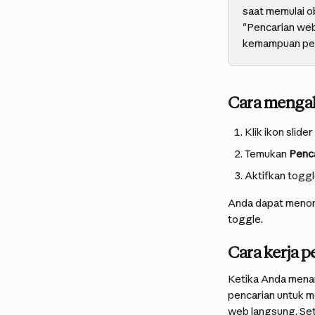
saat memulai ob
"Pencarian web
kemampuan pen
Cara mengak
Klik ikon slide
Temukan 
Penc
Aktifkan toggl
Anda dapat menona
toggle.
Cara kerja 
Ketika Anda menan
pencarian untuk m
web langsung. Se