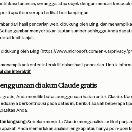
tifikasi tanaman, serangga, atau objek dengan mencari kecocoka
erti apa item serupa terlihat berdampingan
mbar dari hasil pencarian web, didukung oleh Bing, dan menampil
 Setiap gambar menyertakan tautan sumber sehingga Anda dapat 
etail lebih lanjut.
didukung oleh Bing (
https://www.microsoft.com/en-us/privacy/p
menampilkan konten interaktif dalam hasil pencarian. Untuk informasi 
l dan interaktif
.
enggunaan di akun Claude gratis
gratis, Anda memiliki batas penggunaan harian untuk Claude. Kar
eduanya berkontribusi pada batas ini, berikut adalah beberapa tip
pasitas Anda:
tan langsung:
 Sebelum meminta Claude menganalisis artikel panjan
apakah Anda memerlukan analisis lengkap atau hanya poin-poin ku