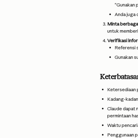
"Gunakan p
Anda juga 
Minta berbaga
untuk memberi
Verifikasi info
Referensi 
Gunakan sum
Keterbatasa
Ketersediaan p
Kadang-kadang,
Claude dapat 
permintaan hasi
Waktu pencaria
Penggunaan pe