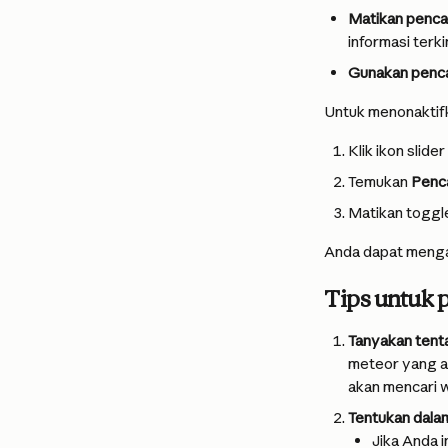
Matikan pencar
informasi ter
Gunakan penca
Untuk menonaktif
Klik ikon slide
Temukan 
Penc
Matikan toggl
Anda dapat mengak
Tips untuk 
Tanyakan tenta
meteor yang a
akan mencari w
Tentukan dala
Jika Anda 