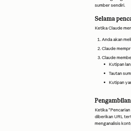
sumber sendiri.
Selama penc
Ketika Claude men
Anda akan mel
Claude mempro
Claude membe
Kutipan la
Tautan sumb
Kutipan yan
Pengambilan 
Ketika "Pencarian
diberikan URL ter
menganalisis konte