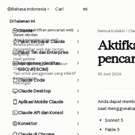
Lewati ke konten utama
Cari
Bahasa Indonesia
⌘
K
Di halaman ini
Cara mengaktifkan pencarian web
Claude
Semua Koleksi
Cla
dalam obrolan
Cara kerja pencarian web
Aktifk
Paket Berbayar Claude
Selama pencarian
Pengambilan web dan tautan
Paket Tim dan Enterprise
pencar
langsung
Hasil gambar
Manajemen Identitas
Mengelola penggunaan di akun
Claude gratis
(SSO, JIT, SCIM)
Tips untuk penggunaan yang efektif
30 Juni 2026
Keterbatasan
Claude Code
Dukungan
Claude Desktop
Anda dapat membua
Aplikasi Mobile Claude
saat menggunakan
Claude API dan Konsol
Sonnet 5
Konektor
Fable 5
Claude di Chrome