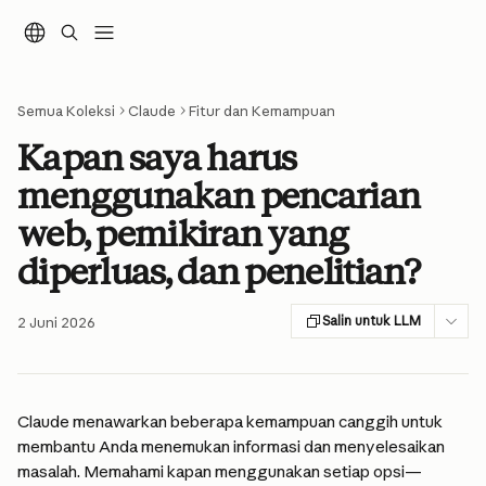
Lewati ke konten utama
Semua Koleksi
Claude
Fitur dan Kemampuan
Kapan saya harus
menggunakan pencarian
web, pemikiran yang
diperluas, dan penelitian?
Salin untuk LLM
2 Juni 2026
Claude menawarkan beberapa kemampuan canggih untuk 
membantu Anda menemukan informasi dan menyelesaikan 
masalah. Memahami kapan menggunakan setiap opsi—