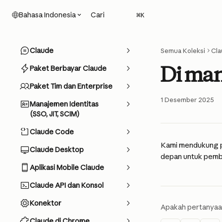
Lewati ke konten utama
Cari
Bahasa Indonesia
⌘
K
Claude
Semua Koleksi
Cla
Di man
Paket Berbayar Claude
Paket Tim dan Enterprise
1 Desember 2025
Manajemen Identitas
(SSO, JIT, SCIM)
Claude Code
Kami mendukung p
Claude Desktop
depan untuk pemb
Aplikasi Mobile Claude
Claude API dan Konsol
Konektor
Apakah pertanyaa
Claude di Chrome