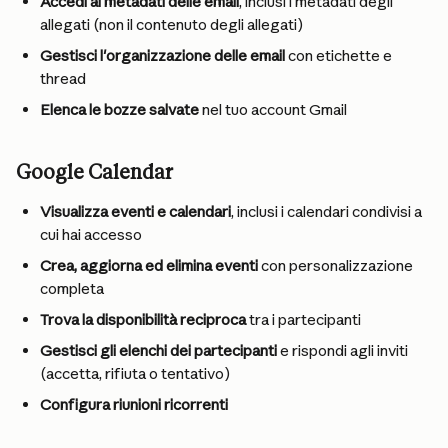
Accedi ai metadati delle email
, inclusi i metadati degli 
allegati (non il contenuto degli allegati)
Gestisci l'organizzazione delle email
 con etichette e 
thread
Elenca le bozze salvate
 nel tuo account Gmail
Google Calendar
Visualizza eventi e calendari
, inclusi i calendari condivisi a 
cui hai accesso
Crea, aggiorna ed elimina eventi
 con personalizzazione 
completa
Trova la disponibilità reciproca
 tra i partecipanti
Gestisci gli elenchi dei partecipanti
 e rispondi agli inviti 
(accetta, rifiuta o tentativo)
Configura riunioni ricorrenti