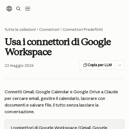
Vai al contenuto principale
Tutte le collezioni
Connettori
Connettori Predefiniti
Usa i connettori di Google
Workspace
Copia per LLM
22 maggio 2026
Connetti Gmail, Google Calendar e Google Drive a Claude 
per cercare email, gestire il calendario, lavorare con 
documenti e salvare file, il tutto senza lasciare la 
conversazione.
I connettori di Google Workspace (Gmail, Google 