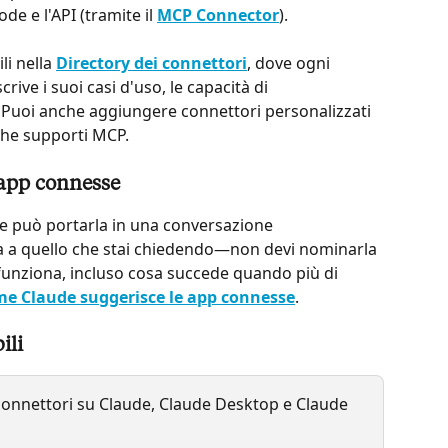
e e l'API (tramite il 
MCP Connector
).
i nella 
Directory dei connettori
, dove ogni 
ive i suoi casi d'uso, le capacità di 
tà. Puoi anche aggiungere connettori personalizzati 
 che supporti MCP.
 app connesse
e può portarla in una conversazione 
a quello che stai chiedendo—non devi nominarla 
 funziona, incluso cosa succede quando più di 
e Claude suggerisce le app connesse
.
ili
 connettori su Claude, Claude Desktop e Claude 