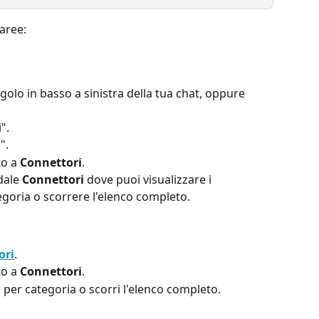
 aree:
angolo in basso a sinistra della tua chat, oppure 
".
".
o a 
Connettori
.
ale 
Connettori
 dove puoi visualizzare i 
egoria o scorrere l'elenco completo.
ori
.
o a 
Connettori
.
i per categoria o scorri l'elenco completo.