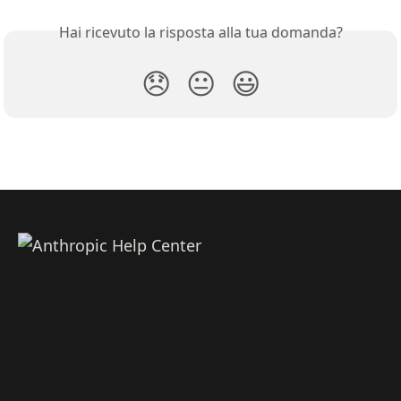
Hai ricevuto la risposta alla tua domanda?
😞
😐
😃