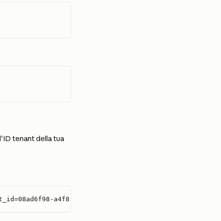
'ID tenant della tua 
t_id=08ad6f98-a4f8-4635-bb8d-f1a3044760f0