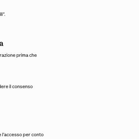
i".
a
razione prima che 
dere il consenso 
e l'accesso per conto 