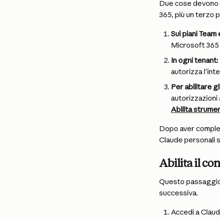
Due cose devono a
365, più un terzo p
Sui piani Team
Microsoft 365 
In ogni tenant:
autorizza l'int
Per abilitare gl
autorizzazioni 
Abilita strumen
Dopo aver complet
Claude personali 
Abilita il c
Questo passaggio s
successiva.
Accedi a Claud