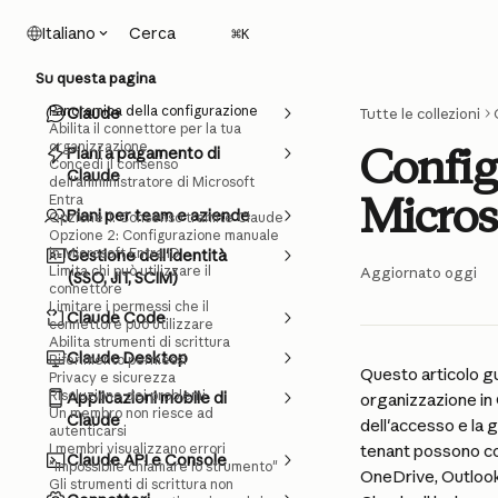
Vai al contenuto principale
Cerca
Italiano
⌘
K
Su questa pagina
Panoramica della configurazione
Claude
Tutte le collezioni
Abilita il connettore per la tua
organizzazione
Config
Piani a pagamento di
Concedi il consenso
Claude
dell'amministratore di Microsoft
Micros
Entra
Piani per team e aziende
Opzione 1: Consenso tramite Claude
Opzione 2: Configurazione manuale
in Microsoft Entra ID
Gestione dell'identità
Limita chi può utilizzare il
Aggiornato oggi
(SSO, JIT, SCIM)
connettore
Limitare i permessi che il
Claude Code
connettore può utilizzare
Abilita strumenti di scrittura
Claude Desktop
Riferimento permessi
Questo articolo gu
Privacy e sicurezza
Risoluzione dei problemi
Applicazioni mobile di
organizzazione in 
Un membro non riesce ad
Claude
dell'accesso e la 
autenticarsi
I membri visualizzano errori
tenant possono co
Claude API e Console
"Impossibile chiamare lo strumento"
OneDrive, Outlook 
Gli strumenti di scrittura non