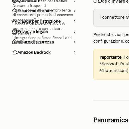
Connettori
Claude di inviare 
vengono visualizzati per i membri
Domande frequenti
Cosa succede se un membro tenta
Claude su Chrome
di connettersi prima che il consenso
Il connettore M
sia concesso?
Claude per l'istruzione
Il connettore Microsoft 365 può
essere utilizzato con la ricerca
Privacy e legale
aziendale?
Per le istruzioni p
L'integrazione può modificare i dati
configurazione, co
Misure di sicurezza
di Microsoft 365?
Amazon Bedrock
Importante:
 Il
Microsoft Busin
@hotmail.com) 
Panoramica 