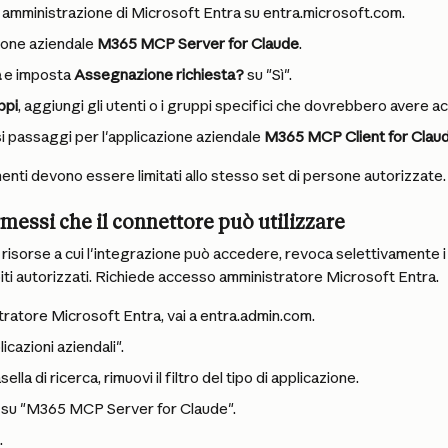
di amministrazione di Microsoft Entra su entra.microsoft.com.
zione aziendale 
M365 MCP Server for Claude
.
à
 e imposta 
Assegnazione richiesta?
 su "Sì".
ppi
, aggiungi gli utenti o i gruppi specifici che dovrebbero avere a
si passaggi per l'applicazione aziendale 
M365 MCP Client for Clau
nti devono essere limitati allo stesso set di persone autorizzate.
rmessi che il connettore può utilizzare
 di risorse a cui l'integrazione può accedere, revoca selettivamente 
iti autorizzati. Richiede accesso amministratore Microsoft Entra.
atore Microsoft Entra, vai a entra.admin.com.
icazioni aziendali".
ella di ricerca, rimuovi il filtro del tipo di applicazione.
ic su "M365 MCP Server for Claude".
.