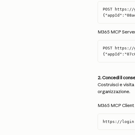
POST https://
{"appId":"08a
M365 MCP Server 
POST https://
{"appId":"07c
2. Concedi il cons
Costruisci e visit
organizzazione.
M365 MCP Client 
https://login