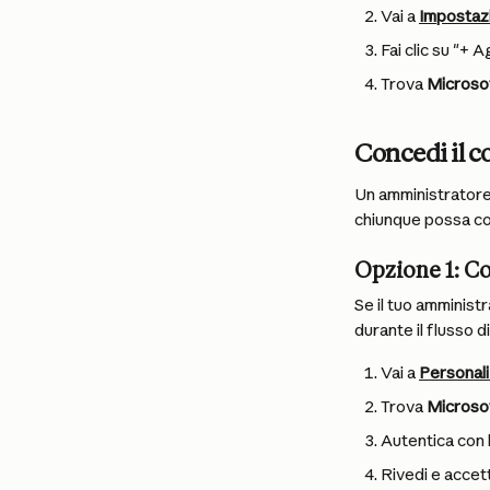
Vai a 
Impostazi
Fai clic su "+ A
Trova 
Microso
Concedi il c
Un amministratore 
chiunque possa con
Opzione 1: C
Se il tuo amminist
durante il flusso 
Vai a 
Personali
Trova 
Microso
Autentica con l
Rivedi e accett