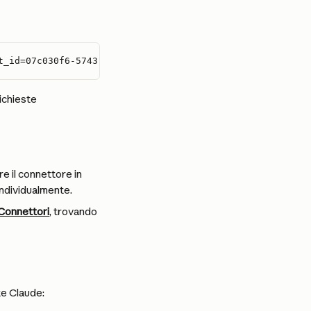
t_id=07c030f6-5743-41b7-ba00-0a6e85f37c17
ichieste 
e il connettore in 
individualmente.
Connettori
, trovando 
te Claude: