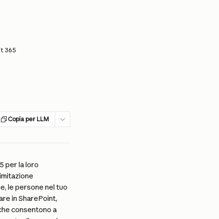
ft 365
Copia per LLM
 per la loro 
imitazione 
e, le persone nel tuo 
re in SharePoint, 
 che consentono a 