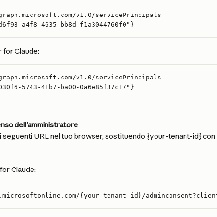
graph.microsoft.com/v1.0/servicePrincipals
d6f98-a4f8-4635-bb8d-f1a3044760f0"}
for Claude:
graph.microsoft.com/v1.0/servicePrincipals
030f6-5743-41b7-ba00-0a6e85f37c17"}
enso dell'amministratore
a i seguenti URL nel tuo browser, sostituendo {your-tenant-id} con l
for Claude:
.microsoftonline.com/{your-tenant-id}/adminconsent?clien