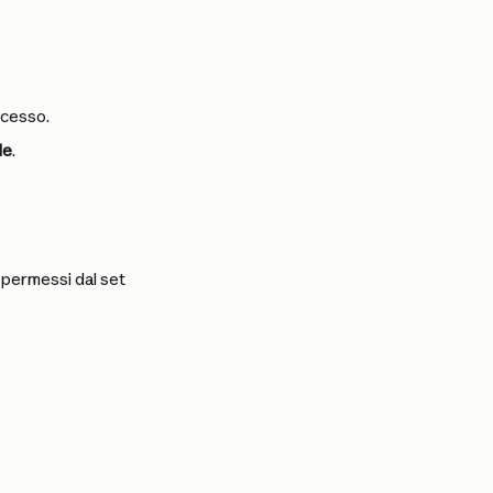
ccesso.
de
.
i permessi dal set 