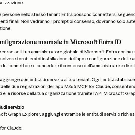
anizzazione.
e persone nello stesso tenant Entra possono connettersi seguend
enti finali. Non vedranno il prompt di consenso, dovranno solo autent
azione.
onfigurazione manuale in Microsoft Entra ID
rcorso se il tuo amministratore globale di Microsoft Entra non ha u
isolvere i problemi di installazione dell'app e configurazione delle a
 del connettore e concedere il consenso dell'amministratore diret
iunge due entità di servizio al tuo tenant. Ogni entità stabilisce un
a delle due registrazioni dell'app M365 MCP for Claude, consentend
ti e le risorse della tua organizzazione tramite l'API Microsoft Grap
à di servizio
oft Graph Explorer, aggiungi entrambe le entità di servizio richies
for Claude: