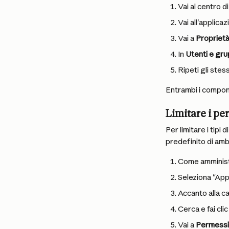
Vai al centro 
Vai all'applica
Vai a 
Propriet
In 
Utenti e gru
Ripeti gli stes
Entrambi i compone
Limitare i pe
Per limitare i tipi
predefinito di amb
Come amministr
Seleziona "Appl
Accanto alla cas
Cerca e fai cl
Vai a 
Permessi