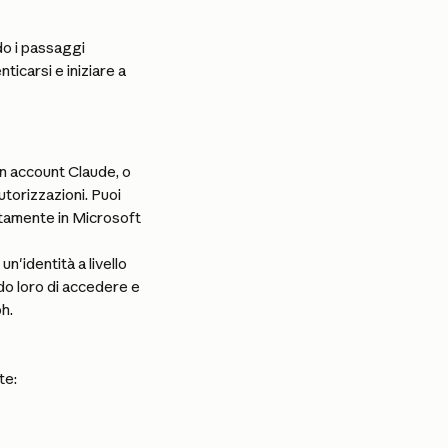
o i passaggi 
icarsi e iniziare a 
n account Claude, o 
utorizzazioni. Puoi 
tamente in Microsoft 
'identità a livello 
o loro di accedere e 
h.
te: