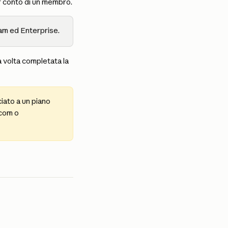
er conto di un membro.
eam ed Enterprise.
a volta completata la 
iato a un piano 
com o 