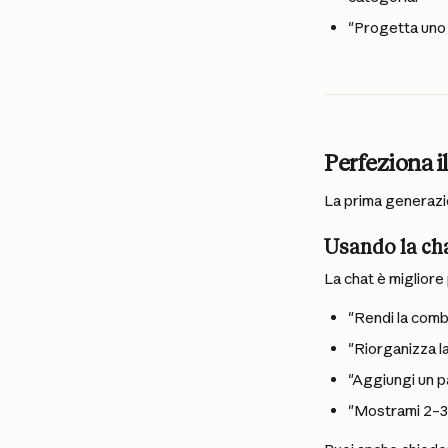
"Progetta uno s
Perfeziona i
La prima generazio
Usando la ch
La chat è migliore
"Rendi la combi
"Riorganizza la
"Aggiungi un pa
"Mostrami 2–3 