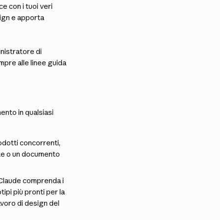
 con i tuoi veri 
sign e apporta 
istratore di 
pre alle linee guida 
ento in qualsiasi 
dotti concorrenti, 
nte o un documento 
 Claude comprenda i 
ipi più pronti per la 
avoro di design del 