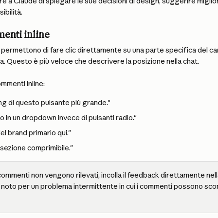
e a Claude di spiegare le sue decisioni di design, suggerire miglior
ibilità.
nti inline
ti permettono di fare clic direttamente su una parte specifica del ca
a. Questo è più veloce che descrivere la posizione nella chat.
mmenti inline:
ing di questo pulsante più grande."
 in un dropdown invece di pulsanti radio."
del brand primario qui."
sezione comprimibile."
 commenti non vengono rilevati, incolla il feedback direttamente nel
noto per un problema intermittente in cui i commenti possono sco