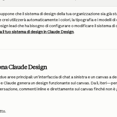
ppone che il sistema di design della tua organizzazione sia già st
e crei utilizzerà automaticamente i colori, la tipografia e i modelli d
esign lead che ha bisogno di configurare o modificare il sistema di 
 il tuo sistema di design in Claude Design
.
na Claude Design
e aree principali: un'interfaccia di chat a sinistra e un canvas a de
t e Claude genera un design funzionante sul canvas. Da lì, iteri—pe
ersazione, commenti inline e direttamente sul canvas finché non è 
tto.