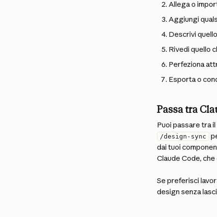
Allega o import
Aggiungi quals
Descrivi quello
Rivedi quello 
Perfeziona attr
Esporta o condi
Passa tra Cl
Puoi passare tra i
 p
/design-sync
dai tuoi component
Claude Code, che c
Se preferisci lav
design senza lascia