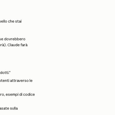
ello che stai 
ose dovrebbero 
erà). Claude farà 
dotti."
tenti attraverso le 
ro, esempi di codice 
sate sulla 