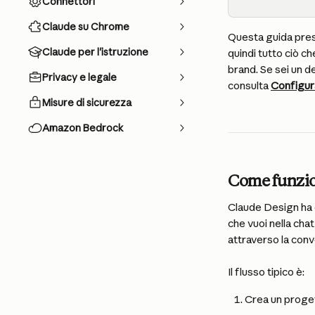
Connettori
Claude su Chrome
Questa guida presu
Claude per l'istruzione
quindi tutto ciò ch
brand. Se sei un d
Privacy e legale
consulta 
Configura
Misure di sicurezza
Amazon Bedrock
Come funzio
Claude Design ha du
che vuoi nella cha
attraverso la conv
Il flusso tipico è:
Crea un proge