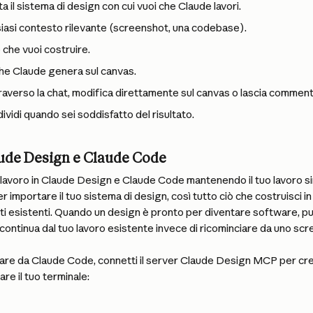
a il sistema di design con cui vuoi che Claude lavori.
iasi contesto rilevante (screenshot, una codebase).
 che vuoi costruire.
che Claude genera sul canvas.
averso la chat, modifica direttamente sul canvas o lascia commenti 
vidi quando sei soddisfatto del risultato.
aude Design e Claude Code
l lavoro in Claude Design e Claude Code mantenendo il tuo lavoro s
er importare il tuo sistema di design, così tutto ciò che costruisci i
i esistenti. Quando un design è pronto per diventare software, puoi
ontinua dal tuo lavoro esistente invece di ricominciare da uno scr
orare da Claude Code, connetti il server Claude Design MCP per cre
re il tuo terminale: