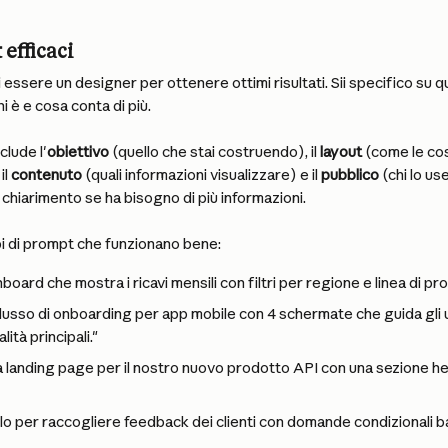
 efficaci
essere un designer per ottenere ottimi risultati. Sii specifico su qu
i è e cosa conta di più.
lude l'
obiettivo
 (quello che stai costruendo), il 
layout
 (come le c
l 
contenuto
 (quali informazioni visualizzare) e il 
pubblico
 (chi lo us
hiarimento se ha bisogno di più informazioni.
i di prompt che funzionano bene:
oard che mostra i ricavi mensili con filtri per regione e linea di pro
lusso di onboarding per app mobile con 4 schermate che guida gli u
ità principali."
a landing page per il nostro nuovo prodotto API con una sezione he
o per raccogliere feedback dei clienti con domande condizionali ba