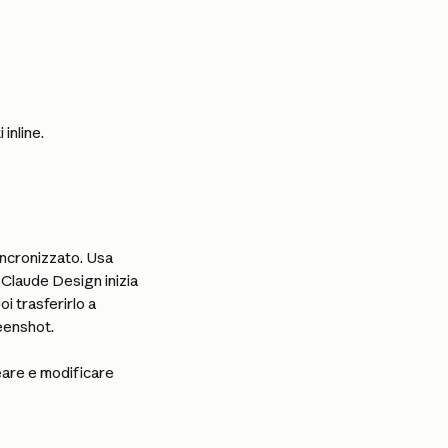
inline.
incronizzato. Usa 
n Claude Design inizia 
 trasferirlo a 
eenshot.
are e modificare 