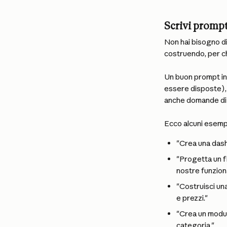
Scrivi prompt
Non hai bisogno di 
costruendo, per ch
Un buon prompt inc
essere disposte), i
anche domande di c
Ecco alcuni esemp
"Crea una dashb
"Progetta un f
nostre funzional
"Costruisci un
e prezzi."
"Crea un modul
categoria."