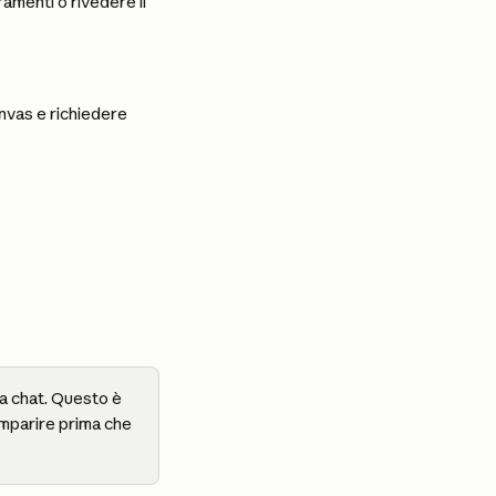
amenti o rivedere il 
nvas e richiedere 
la chat. Questo è 
mparire prima che 