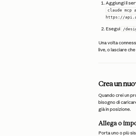
Aggiungi il ser
claude mcp 
https://api.
   2. Esegui 
/desi
Una volta connesso
live, o lasciare che
Crea un nuo
Quando crei un pro
bisogno di caricar
già in posizione.
Allega o impo
Porta uno o più sis