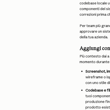
codebase locale u
componenti del sis
correzioni prima ch
Per team più grand
approvare un siste
della tua azienda.
Aggiungi cont
Più contesto dai a 
momento durante 
Screenshot, im
wireframe o is
con uno stile d
Codebase e file
tuoi componenti
produzione fin 
prodotto esist