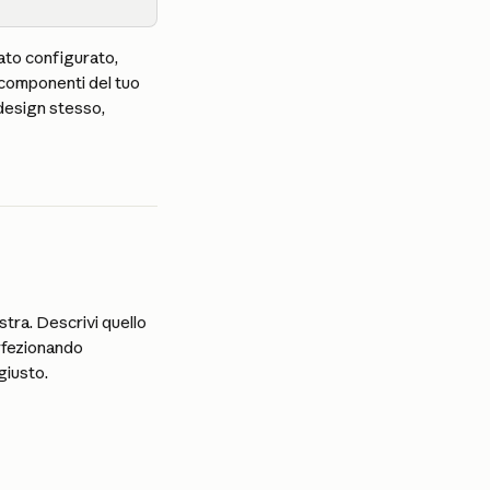
ato configurato, 
i componenti del tuo 
design stesso, 
stra. Descrivi quello 
rfezionando 
giusto.