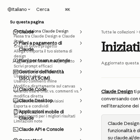
Vai al contenuto principale
Cerca
Italiano
⌘
K
Su questa pagina
Come funziona Claude Design
Claude
Tutte le collezioni
Passa tra Claude Design e Claude
Code
Inizia
Piani a pagamento di
Crea un nuovo progetto
Claude
Allega o importa il tuo sistema di
design
Piani per team e aziende
Aggiungi contesto al tuo progetto
Aggiornato questa 
Scrivi prompt efficaci
Perfeziona il tuo design
Gestione dell'identità
Usando la chat
(SSO, JIT, SCIM)
Usando commenti inline
Modifica direttamente sul canvas
Claude Code
Claude Design
 ti
Quando usare chat vs. commenti vs.
modifica diretta
conversando con C
Claude Desktop
Gestisci versioni e revisioni
nell'iterazione dei
Esporta e condividi
Utilizzo e prezzi
Applicazioni mobile di
Suggerimenti per i migliori risultati
Claude
Limitazioni note
Claude Design è
Claude API e Console
funzionalità è d
su claude.ai/de