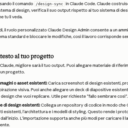
sando il comando 
 in Claude Code. Claude costruisce
/design-sync
tema di design, verifica il suo output rispetto al tuo sistema di de
e tu li veda.
i, il ruolo personalizzato Claude Design Admin consente a un ammin
ma standard e bloccare le modifiche, così il lavoro corrisponde sem
esto al tuo progetto
Claude, migliore sarà il tuo output. Puoi allegare materiale di riferim
un progetto.
magini o asset esistenti: 
Carica screenshot di design esistenti, pro
pirazione visiva. Puoi anche allegare un deck di diapositive esiste
i design che vuoi replicare. Utile per richieste "fallo sembrare così".
 di design esistenti: 
Collega un repository di codice in modo che
 esistenti, l'architettura e i modelli di styling. Questo rende i protot
dall'inizio. L'importazione supporta anche più modi per caricare il l
ente.