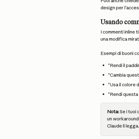
Puoi anche chieder
design per l'access
Usando comme
I commenti inline 
una modifica mirat
Esempi di buoni co
"Rendi il padd
"Cambia questo
"Usa il colore 
"Rendi questa 
Nota: 
Se i tuoi
un workaround 
Claude li legga.