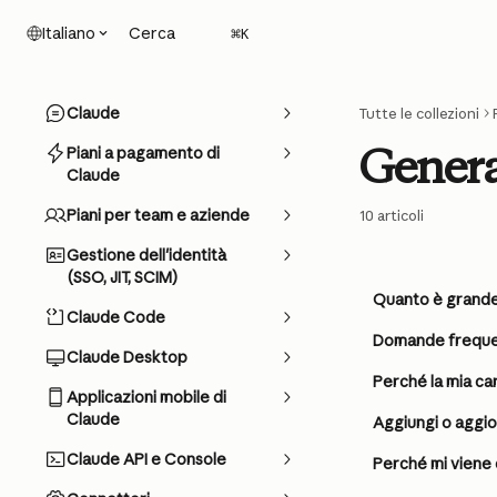
Vai al contenuto principale
Cerca
Italiano
⌘
K
Claude
Tutte le collezioni
Genera
Piani a pagamento di
Claude
Piani per team e aziende
10 articoli
Gestione dell'identità
(SSO, JIT, SCIM)
Quanto è grande 
Claude Code
Domande frequent
Claude Desktop
Perché la mia car
Applicazioni mobile di
Claude
Aggiungi o aggio
Claude API e Console
Perché mi viene 