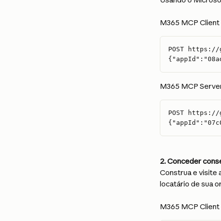
M365 MCP Client 
POST https://
{"appId":"08a
M365 MCP Server 
POST https://
{"appId":"07c
2. Conceder cons
Construa e visite
locatário de sua o
M365 MCP Client 