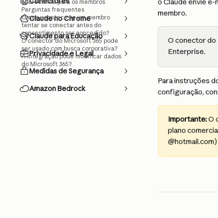
Conectores
o Claude envie e-m
aparecendo para os membros
Perguntas frequentes
membro.
O que acontece se um membro
Claude no Chrome
tentar se conectar antes do
consentimento ser concedido?
Claude para Educação
O conector do 
O conector do Microsoft 365 pode
ser usado com busca corporativa?
Enterprise.
Privacidade e Legal
A integração pode modificar dados
do Microsoft 365?
Medidas de Segurança
Para instruções d
Amazon Bedrock
configuração, con
Importante:
 O 
plano comercia
@hotmail.com) 