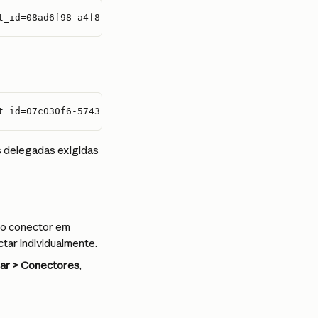
t_id=08ad6f98-a4f8-4635-bb8d-f1a3044760f0
t_id=07c030f6-5743-41b7-ba00-0a6e85f37c17
s delegadas exigidas 
 o conector em 
ar individualmente.
zar > Conectores
, 