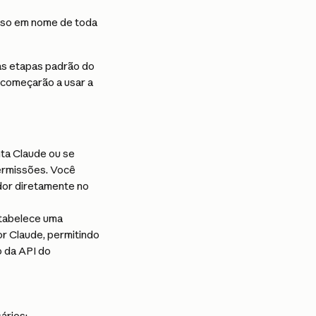
sso em nome de toda 
s etapas padrão do 
 começarão a usar a 
ta Claude ou se 
ermissões. Você 
dor diretamente no 
stabelece uma 
r Claude, permitindo 
 da API do 
ários: