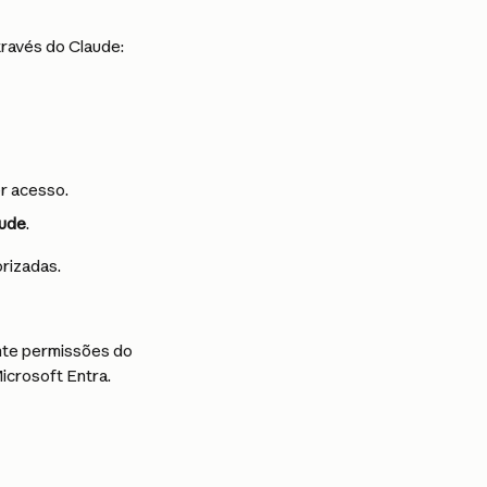
través do Claude:
er acesso.
aude
.
rizadas.
nte permissões do 
icrosoft Entra.