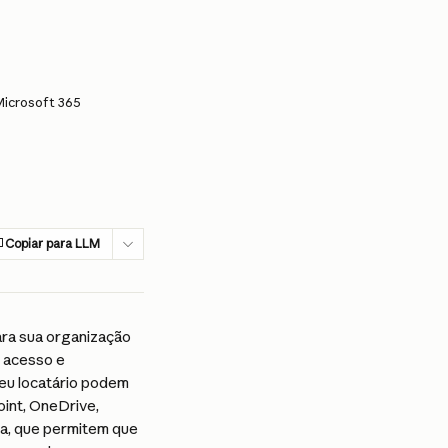
Microsoft 365
Copiar para LLM
ara sua organização 
 acesso e 
eu locatário podem 
int, OneDrive, 
a, que permitem que 