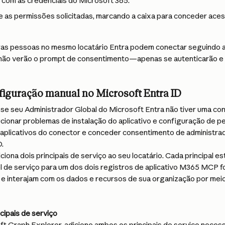
 com as credenciais do Microsoft 365.
e as permissões solicitadas, marcando a caixa para conceder ace
ras pessoas no mesmo locatário Entra podem conectar seguindo a
as não verão o prompt de consentimento—apenas se autenticarão e
figuração manual no Microsoft Entra ID
se seu Administrador Global do Microsoft Entra não tiver uma con
ucionar problemas de instalação do aplicativo e configuração de p
 aplicativos do conector e conceder consentimento de administra
D.
iona dois principais de serviço ao seu locatário. Cada principal e
l de serviço para um dos dois registros de aplicativo M365 MCP fo
e interajam com os dados e recursos de sua organização por meio
ncipais de serviço
t Graph Explorer, adicione ambos os principais de serviço necess