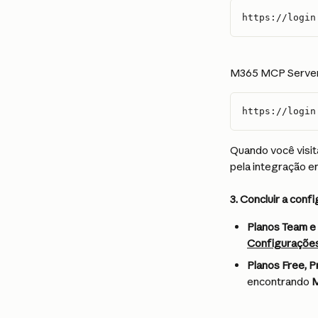
https://login
M365 MCP Server 
https://login
Quando você visit
pela integração e
3. Concluir a conf
Planos Team e 
Configurações
Planos Free, P
encontrando 
M