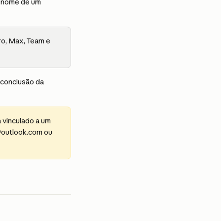
m nome de um 
ro, Max, Team e 
 conclusão da 
 vinculado a um 
@outlook.com ou 