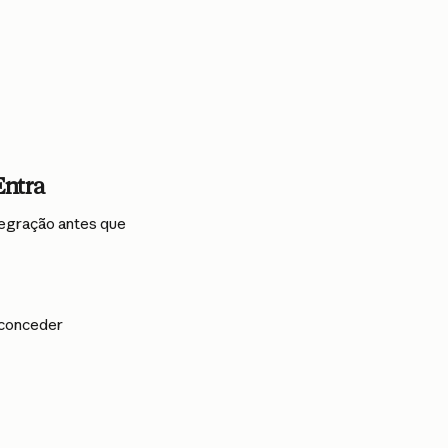
Entra
tegração antes que 
 conceder 