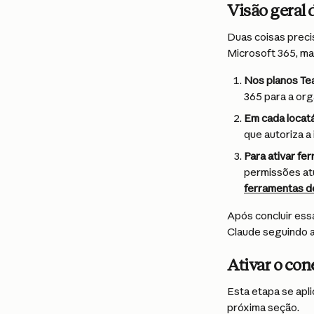
Visão geral 
Duas coisas preci
Microsoft 365, mai
Nos planos Te
365 para a org
Em cada locatá
que autoriza a
Para ativar fe
permissões atu
ferramentas de
Após concluir ess
Claude seguindo 
Ativar o con
Esta etapa se apl
próxima seção.