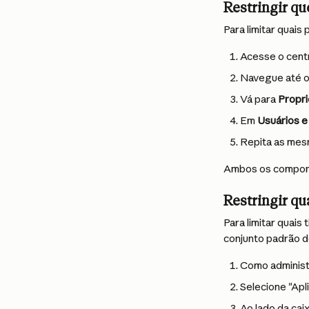
Restringir q
Para limitar quai
Acesse o cent
Navegue até o 
Vá para 
Propr
Em 
Usuários e
Repita as mesm
Ambos os compone
Restringir qu
Para limitar quai
conjunto padrão d
Como administ
Selecione "Apl
Ao lado da caix