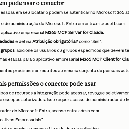
uem pode usar o conector
s pessoas em seu locatário podem se autenticar no Microsoft 365 a
ro de administração do Microsoft Entra em entra.microsoft.com.
aplicativo empresarial 
M365 MCP Server for Claude
.
iedades
 e defina 
Atribuição obrigatória?
 como "Sim".
 grupos
, adicione os usuários ou grupos específicos que devem t
as etapas para o aplicativo empresarial 
M365 MCP Client for Cl
ntes precisam ser restritos ao mesmo conjunto de pessoas auto
ais permissões o conector pode usar
s tipos de recursos a integração pode acessar, revogue seletivame
e escopos autorizados. Isso requer acesso de administrador do M
rador do Microsoft Entra, acesse entra.admin.com.
icativos Empresariais".
a de pesquisa, remova o filtro de tipo de aplicativo.