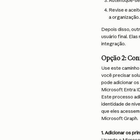
Autentique-se
Revise e aceit
a organização.
Depois disso, out
usuário final. El
integração.
Opção 2: Con
Use este caminho 
você precisar sol
pode adicionar os
Microsoft Entra I
Este processo adic
identidade de níve
que eles acessem 
Microsoft Graph.
1. Adicionar os pri
Usando o Microsof