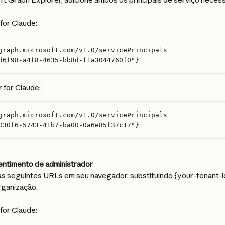
for Claude:
graph.microsoft.com/v1.0/servicePrincipals
d6f98-a4f8-4635-bb8d-f1a3044760f0"}
for Claude:
graph.microsoft.com/v1.0/servicePrincipals
030f6-5743-41b7-ba00-0a6e85f37c17"}
entimento de administrador
 as seguintes URLs em seu navegador, substituindo {your-tenant-id
rganização.
for Claude: