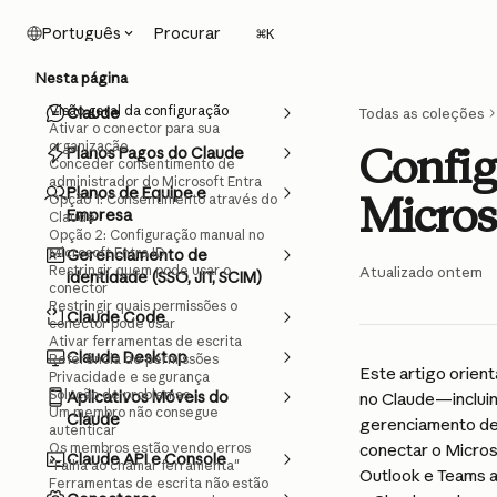
Ir para conteúdo principal
Procurar
Português
⌘
K
Nesta página
Visão geral da configuração
Claude
Todas as coleções
Ativar o conector para sua
organização
Config
Planos Pagos do Claude
Conceder consentimento de
administrador do Microsoft Entra
Planos de Equipe e
Micros
Opção 1: Consentimento através do
Empresa
Claude
Opção 2: Configuração manual no
Microsoft Entra ID
Gerenciamento de
Restringir quem pode usar o
Atualizado ontem
Identidade (SSO, JIT, SCIM)
conector
Restringir quais permissões o
Claude Code
conector pode usar
Ativar ferramentas de escrita
Claude Desktop
Referência de permissões
Este artigo orien
Privacidade e segurança
Solução de problemas
Aplicativos Móveis do
no Claude—incluin
Um membro não consegue
Claude
gerenciamento de 
autenticar
Os membros estão vendo erros
conectar o Micros
Claude API e Console
"Falha ao chamar ferramenta"
Outlook e Teams a
Ferramentas de escrita não estão