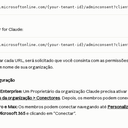
.microsoftonline.com/{your-tenant-id}/adminconsent?clien
for Claude:
.microsoftonline.com/{your-tenant-id}/adminconsent?clien
ar cada URL, será solicitado que você consinta com as permissõe
m nome de sua organização.
iguração
Enterprise:
 Um Proprietário da organização Claude precisa ativar
 da organização > Conectores
. Depois, os membros podem conect
ro e Max:
 Os membros podem conectar navegando até 
Personali
icrosoft 365
 e clicando em "Conectar".