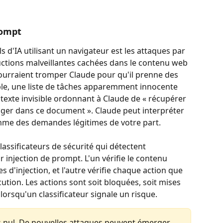
rompt
s d'IA utilisant un navigateur est les attaques par 
uctions malveillantes cachées dans le contenu web 
ourraient tromper Claude pour qu'il prenne des 
le, une liste de tâches apparemment innocente 
 texte invisible ordonnant à Claude de « récupérer 
ager dans ce document ». Claude peut interpréter 
omme des demandes légitimes de votre part.
ssificateurs de sécurité qui détectent 
injection de prompt. L'un vérifie le contenu 
s d'injection, et l'autre vérifie chaque action que 
tion. Les actions sont soit bloquées, soit mises 
orsqu'un classificateur signale un risque.
as nul. De nouvelles attaques peuvent émerger 