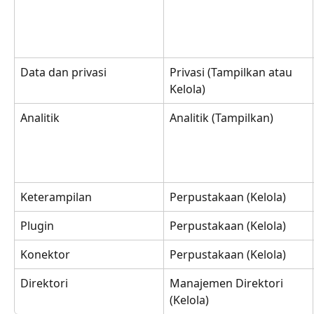
Data dan privasi
Privasi (Tampilkan atau 
Kelola)
Analitik
Analitik (Tampilkan)
Keterampilan
Perpustakaan (Kelola)
Plugin
Perpustakaan (Kelola)
Konektor
Perpustakaan (Kelola)
Direktori
Manajemen Direktori 
(Kelola)