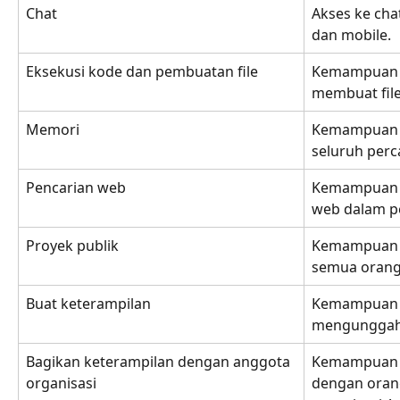
Chat
Akses ke chat
dan mobile.
Eksekusi kode dan pembuatan file
Kemampuan m
membuat fil
Memori
Kemampuan 
seluruh perc
Pencarian web
Kemampuan 
web dalam p
Proyek publik
Kemampuan b
semua orang 
Buat keterampilan
Kemampuan 
mengunggah 
Bagikan keterampilan dengan anggota 
Kemampuan b
organisasi
dengan orang