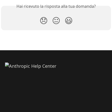
Hai ricevuto la risposta alla tua domanda?
😞
😐
😃