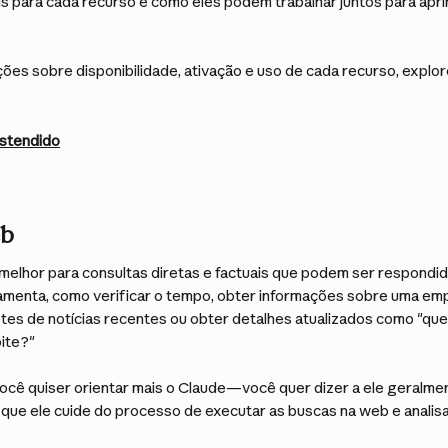
is para cada recurso e como eles podem trabalhar juntos para apri
ões sobre disponibilidade, ativação e uso de cada recurso, explor
stendido
eb
melhor para consultas diretas e factuais que podem ser respondi
menta, como verificar o tempo, obter informações sobre uma emp
es de notícias recentes ou obter detalhes atualizados como "qu
ite?"
você quiser orientar mais o Claude—você quer dizer a ele geralmen
ue ele cuide do processo de executar as buscas na web e analisa