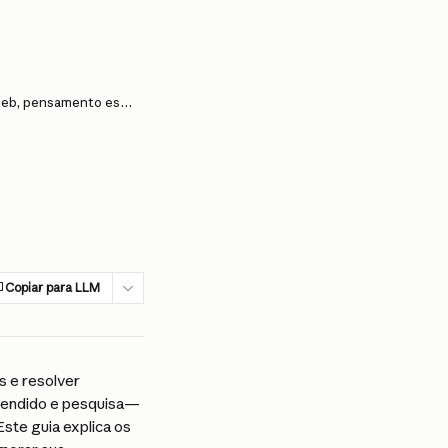
Quando devo usar busca na web, pensamento estendido e pesquisa?
Copiar para LLM
 e resolver 
tendido e pesquisa—
ste guia explica os 