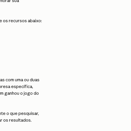
morar sua 
e os recursos abaixo:
das com uma ou duas 
resa específica, 
em ganhou o jogo do 
te o que pesquisar, 
r os resultados.