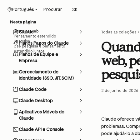
Ir para conteúdo principal
Procurar
Português
⌘
K
Nesta página
Busca na web
Claude
Todas as coleções
Pensamento estendido
Pesquisa
Quando
Planos Pagos do Claude
Use pesquisa e pensamento
estendido juntos
Planos de Equipe e
web, p
Empresa
pesqui
Gerenciamento de
Identidade (SSO, JIT, SCIM)
Claude Code
2 de junho de 2026
Claude Desktop
Aplicativos Móveis do
Claude
Claude oferece vá
problemas. Compr
Claude API e Console
pode ajudá-lo a o