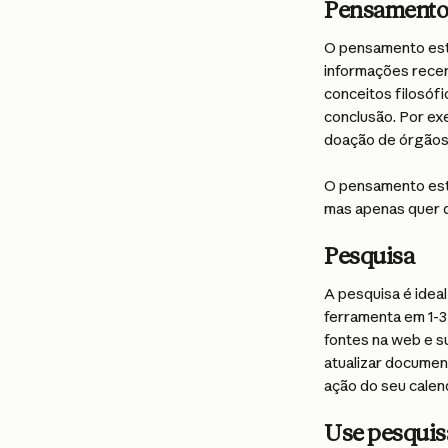
Pensamento
O pensamento este
informações rece
conceitos filosóf
conclusão. Por ex
doação de órgãos 
O pensamento este
mas apenas quer q
Pesquisa
A pesquisa é idea
ferramenta em 1-3
fontes na web e s
atualizar document
ação do seu calend
Use pesquis