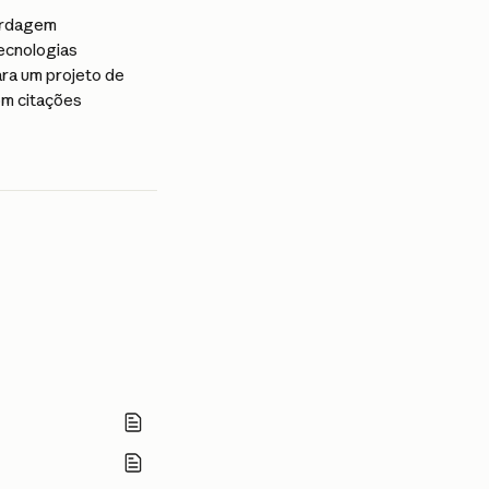
ordagem 
ecnologias 
ra um projeto de 
om citações 