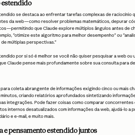
 estendido
ndido se destaca ao enfrentar tarefas complexas de raciocínio 
ntes da web—como resolver problemas matemáticos, depurar códi
icos—permitindo que Claude explore múltiplos ângulos antes de c
emplo, "otimize este algoritmo para melhor desempenho" ou "analis
de múltiplas perspectivas."
ndido por si só é melhor se você não quiser pesquisar a web ou u
ue Claude pense mais profundamente sobre sua consulta para des
l para coleta abrangente de informações exigindo cinco ou mais c
 minutos, criando relatórios aprofundados sintetizando informaçõe
uas integrações. Pode fazer coisas como comparar concorrentes 
os internos desatualizados com informações da web, ajudá-lo a pri
ário e e-mail, e muito mais.
a e pensamento estendido juntos