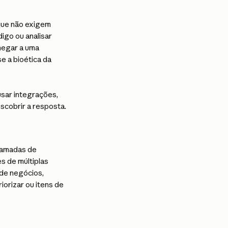
que não exigem 
go ou analisar 
hegar a uma 
e a bioética da 
sar integrações, 
cobrir a resposta.
hamadas de 
s de múltiplas 
de negócios, 
orizar ou itens de 