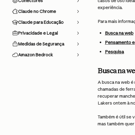
casos de uso idea
Conectores
experiência.
Claude no Chrome
Para mais informaç
Claude para Educação
Busca na web
Privacidade e Legal
Pensamento e
Medidas de Segurança
Pesquisa
Amazon Bedrock
Busca na w
A busca na web é 
chamadas de ferra
recuperar manchet
Lakers ontem à no
Também é útil se 
mas também quer q