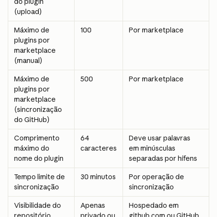
do plugin 
(upload)
Máximo de 
100
Por marketplace
plugins por 
marketplace 
(manual)
Máximo de 
500
Por marketplace
plugins por 
marketplace 
(sincronização 
do GitHub)
Comprimento 
64 
Deve usar palavras 
máximo do 
caracteres
em minúsculas 
nome do plugin
separadas por hífens
Tempo limite de 
30 minutos
Por operação de 
sincronização
sincronização
Visibilidade do 
Apenas 
Hospedado em 
repositório 
privado ou 
github.com ou GitHub 