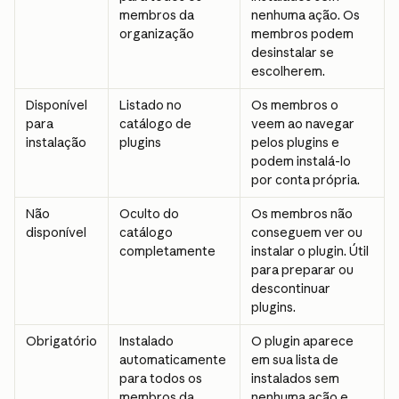
membros da 
nenhuma ação. Os 
organização
membros podem 
desinstalar se 
escolherem.
Disponível 
Listado no 
Os membros o 
para 
catálogo de 
veem ao navegar 
instalação
plugins
pelos plugins e 
podem instalá-lo 
por conta própria.
Não 
Oculto do 
Os membros não 
disponível
catálogo 
conseguem ver ou 
completamente
instalar o plugin. Útil 
para preparar ou 
descontinuar 
plugins.
Obrigatório
Instalado 
O plugin aparece 
automaticamente 
em sua lista de 
para todos os 
instalados sem 
membros da 
nenhuma ação e 