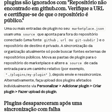
plugins são ignorados com "Repositório não 
encontrado em github.com. Verifique a URL 
e certifique-se de que o repositório é 
público."
Uma ou mais entradas de plugin no seu 
marketplace.json
usam uma 
 que aponta para fora do repositório 
source
conectado (uma fonte 
, 
 ou 
) e o 
github
url
git-subdir
repositório de destino é privado. A sincronização da 
organização atualmente só pode buscar fontes externas de 
repositórios públicos. Mova as pastas de plugin para o 
repositório do marketplace e altere a 
 de cada 
source
entrada para um caminho relativo (por exemplo, 
), depois envie e ressincronize. 
"./plugins/my-plugin"
Alternativamente, faça upload dos plugins afetados 
individualmente via 
Personalizar > Adicionar plugin > Criar 
plugin > Fazer upload do plugin
.
Plugins desapareceram após uma 
sincronização com falha