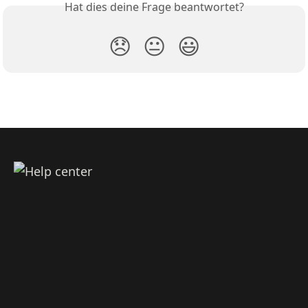
Hat dies deine Frage beantwortet?
😞
😐
😃