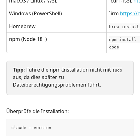
macOS / Linux / WSL
`curl -fsSL 
htt
Windows (PowerShell)
`irm 
https://c
Homebrew
brew install
npm (Node 18+)
npm install 
code
Tipp:
 Führe die npm-Installation nicht mit 
sudo
aus, da dies später zu 
Dateiberechtigungsproblemen führt.
Überprüfe die Installation:
claude --version