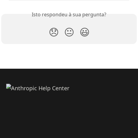
Isto respondeu à sua pergunta?
😞
😐
😃