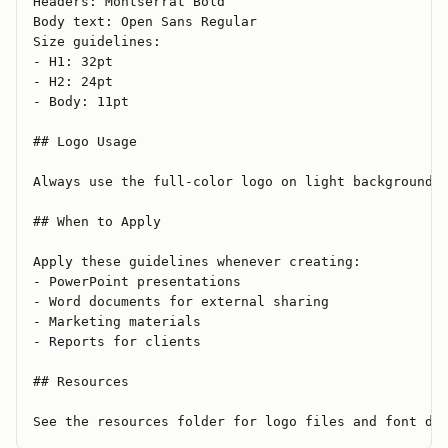
Headers: Montserrat Bold
Body text: Open Sans Regular
Size guidelines:
- H1: 32pt
- H2: 24pt
- Body: 11pt
## Logo Usage
Always use the full-color logo on light backgrounds
## When to Apply
Apply these guidelines whenever creating:
- PowerPoint presentations
- Word documents for external sharing
- Marketing materials
- Reports for clients
## Resources
See the resources folder for logo files and font do