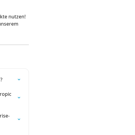
kte nutzen! 
 unserem 
r?
ropic 
rise-