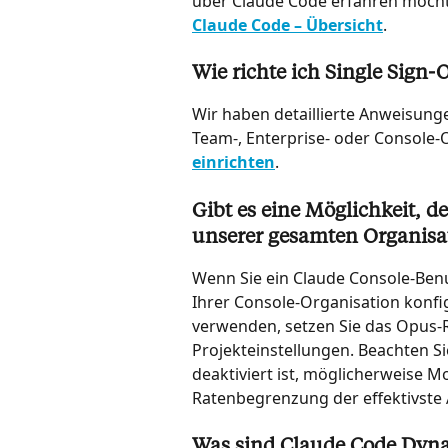
über Claude Code erfahren möchten
Claude Code – Übersicht
.
Wie richte ich Single Sign-
Wir haben detaillierte Anweisunge
Team-, Enterprise- oder Console-O
einrichten
.
Gibt es eine Möglichkeit, d
unserer gesamten Organisat
Wenn Sie ein Claude Console-Benu
Ihrer Console-Organisation konfi
verwenden, setzen Sie das Opus-Ra
Projekteinstellungen. Beachten Si
deaktiviert ist, möglicherweise M
Ratenbegrenzung der effektivste 
Was sind Claude Code Dyna